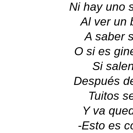
Ni hay uno 
Al ver un 
A saber s
O si es gin
Si salen
Después d
Tuitos se
Y va qued
-
Esto es c