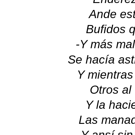
Ande est
Bufidos q
-
Y más mal
Se hacía asti
Y mientra
Otros al
Y la haci
Las manad
Y ansí sin