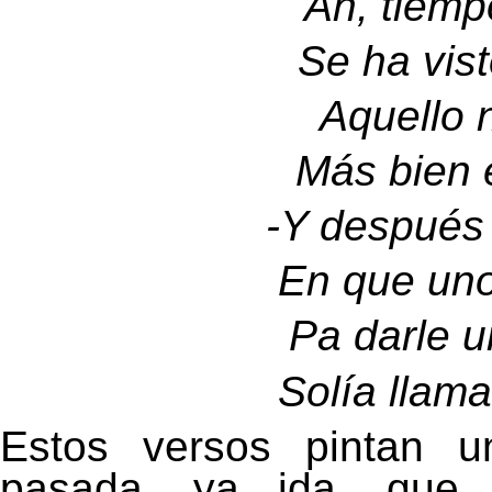
Ah, tiempo
Se ha vist
Aquello n
Más bien 
-
Y después 
En que un
Pa darle u
Solía llama
Estos versos pintan u
pasada, ya ida, que 