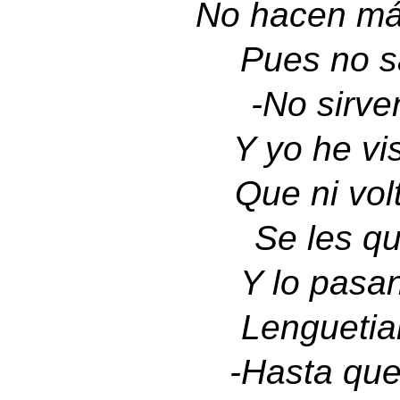
No hacen más
Pues no sa
-
No sirven
Y yo he vi
Que ni vol
Se les qu
Y lo pasa
Lenguetia
-
Hasta que