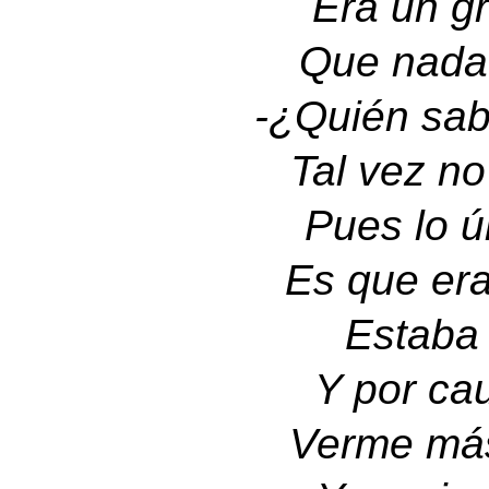
Era un gr
Que nada 
-
¿Quién sab
Tal vez no
Pues lo ú
Es que era
Estaba 
Y por ca
Verme más