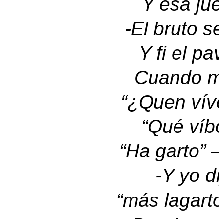
Y esa jue
-
El bruto s
Y fi el p
Cuando m
“¿Quen vív
“Qué víbo
“Ha garto” 
-
Y yo d
“más lagart