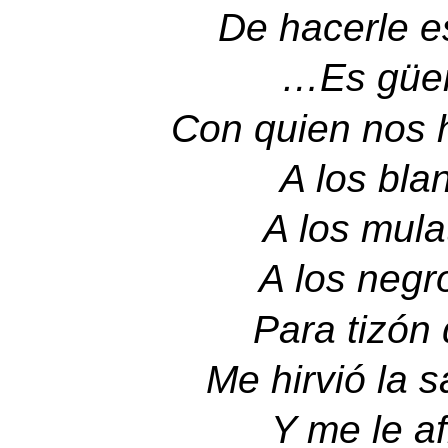
De hacerle es
…
Es güen
Con quien nos 
A los bla
A los mula
A los negro
Para tizón 
Me hirvió la 
Y me le a