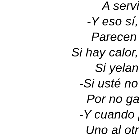
A servi
-
Y eso sí,
P
arecen 
Si hay calor
Si yelan
-
Si usté no
Por no ga
-
Y cuando 
Uno al otr