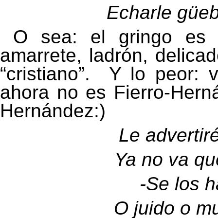
Echarle güeb
O sea: el gringo es br
amarrete, ladrón, delicad
“cristiano”.
Y lo peor: v
ahora no es Fierro-Hern
Hernández:)
Le advertir
Ya no va qu
-
Se los h
O juido o mu