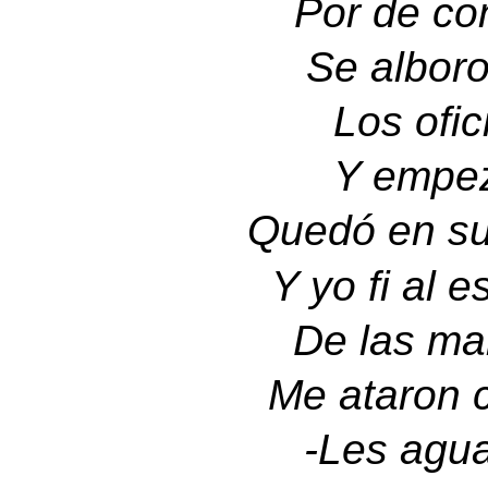
Por de con
S
e alboro
Los ofic
Y empez
Quedó en su
Y yo fi al 
De las ma
Me ataron 
-
Les agua