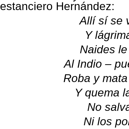
estanciero Hernández:
Allí sí se
Y lágrima
Naides le
Al Indio – p
Roba y mata
Y quema la
No salva
Ni los po