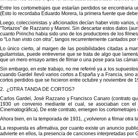
Entre los cortometrajes que estarían perdidos se encontraria
(Esto lo recordaba Eduardo Morera, la primera fuente que debe 
Luego, coleccionistas y aficionados decían haber visto varios, c
“Tortazos” de Razzano y Maroni. Sin descartar estos datos (au
cuanto Pirincho habia sido uno de los productores de los filme
o “Lo han visto con otra”, tangos recurrentemente cantados por 
Lo único cierto, al margen de las posibilidades citadas a man
guitarristas, puede entreverse que se trata de algo que lament
que un mero ensayo antes de filmar o una pose para las cámar
Sin embargo, en este trabajo, no me referiré ya a los supuestos
cuando Gardel llevó varios cortos a España y a Francia, sino a
cortos perdidos que se hicieron entre octubre y noviembre de 
2.
¿OTRA TANDA DE CORTOS?
Carlos Gardel, José Razzano y Francisco Canaro (contrato que
1930 un convenio mediante el cual, se asociaban con el o
Cinematográfica).
De este contrato, emergen los cortometrajes
Ahora bien, en la temporada de 1931, ¿volvieron a filmar otra 
La respuesta es afirmativa, por cuanto existe un anuncio publ
advierte en ellos, la presencia de canciones interpretadas por