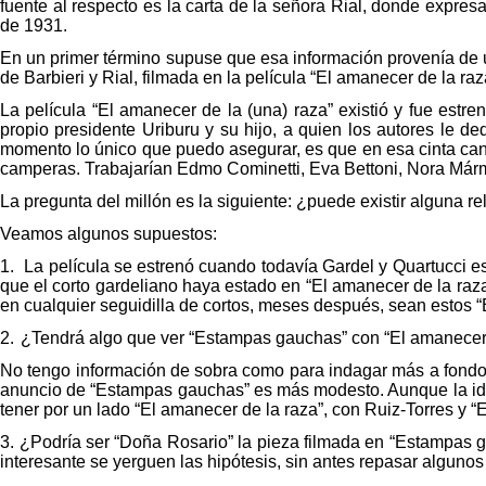
fuente al respecto es la carta de la señora Rial, donde expres
de 1931.
En un primer término supuse que esa información provenía de un
de Barbieri y Rial, filmada en la película “El amanecer de la raza
La película “El amanecer de la (una) raza” existió y fue estre
propio presidente Uriburu y su hijo, a quien los autores le de
momento lo único que puedo asegurar, es que en esa cinta can
camperas. Trabajarían Edmo Cominetti, Eva Bettoni, Nora Már
La pregunta del millón es la siguiente: ¿puede existir alguna r
Veamos algunos supuestos:
1.
La película se estrenó cuando todavía Gardel y Quartucci es
que el corto gardeliano haya estado en “El amanecer de la raza”
en cualquier seguidilla de cortos, meses después, sean estos 
2.
¿Tendrá algo que ver “Estampas gauchas” con “El amanecer de
No tengo información de sobra como para indagar más a fondo, 
anuncio de “Estampas gauchas” es más modesto. Aunque la idea 
tener por un lado “El amanecer de la raza”, con Ruiz-Torres y
3.
¿Podría ser “Doña Rosario” la pieza filmada en “Estampas g
interesante se yerguen las hipótesis, sin antes repasar algunos