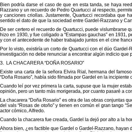
Bien podría darse el caso de que en esta tanda, se haya reedit
Razzano y un recuerdo de Pedro Quartucci al respecto, permit
y canciones criollas. Justamente, Quartucci recordaba que ha
sentido el dato de que la sociedad entre Gardel-Razzano y Cana
De ser certero el recuerdo de Quartucci, puede vislumbrarse q
hizo en 1930, y fue coligado a “Estampas gauchas” en 1931, p
y con el antecedente de haber trabajado juntos en el cine franc
Por lo visto, existiría un corto de Quartucci con el dúo Gardel
investigación no debe renunciar a encontrar algún indicio que 
3.
LA CHACARERA “DOÑA ROSARIO”
Existe una carta de la señora Elvira Rial, hermana del famoso 
“Doña Rosario”, había sido filmada por Gardel en la incipiente
Cuando leí por vez primera la carta, supuse que la mujer esta
opinión, pero un tanto más morigerada, por cuanto pasaré a con
La chacarera “Doña Rosario” es otra de las obras conjuntas que 
del vals “Rosas de otoño” y tienen en común el gran tango “Se
actor cómico, Alfredo.
Cuando la chacarera fue creada, Gardel la dejó por alto a la h
Ahora bien, ¿es factible que Gardel o Gardel-Razzano, hayan d