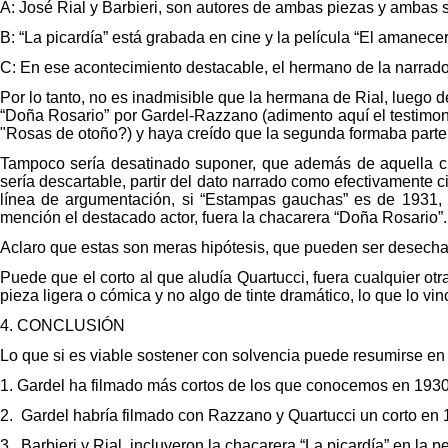
A: José Rial y Barbieri, son autores de ambas piezas y ambas 
B: “La picardía” está grabada en cine y la película “El amanece
C: En ese acontecimiento destacable, el hermano de la narrado
Por lo tanto, no es inadmisible que la hermana de Rial, luego d
“Doña Rosario” por Gardel-Razzano (adimento aquí el testimoni
"Rosas de otoño?) y haya creído que la segunda formaba parte
Tampoco sería desatinado suponer, que además de aquella ch
sería descartable, partir del dato narrado como efectivamente c
línea de argumentación, si “Estampas gauchas” es de 1931, t
mención el destacado actor, fuera la chacarera “Doña Rosario”.
Aclaro que estas son meras hipótesis, que pueden ser desechad
Puede que el corto al que aludía Quartucci, fuera cualquier otr
pieza ligera o cómica y no algo de tinte dramático, lo que lo vi
4. CONCLUSIÓN
Lo que si es viable sostener con solvencia puede resumirse en
1.
Gardel ha filmado más cortos de los que conocemos en 1930
2
.
Gardel habría filmado con Razzano y Quartucci un corto en 
3.
Barbieri y Rial, incluyeron la chacarera “La picardía” en la 