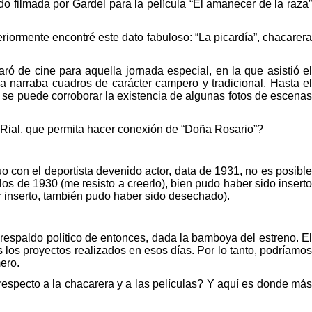
o filmada por Gardel para la película “El amanecer de la raza”
riormente encontré este dato fabuloso: “La picardía”, chacarera
aró de cine para aquella jornada especial, en la que asistió el
a narraba cuadros de carácter campero y tradicional. Hasta e
se puede corroborar la existencia de algunas fotos de escenas
de Rial, que permita hacer conexión de “Doña Rosario”?
úo con el deportista devenido actor, data de 1931, no es posibl
los de 1930 (me resisto a creerlo), bien pudo haber sido inserto
 inserto, también pudo haber sido desechado).
respaldo político de entonces, dada la bamboya del estreno. El
os proyectos realizados en esos días. Por lo tanto, podríamos
ero.
especto a la chacarera y a las películas? Y aquí es donde má