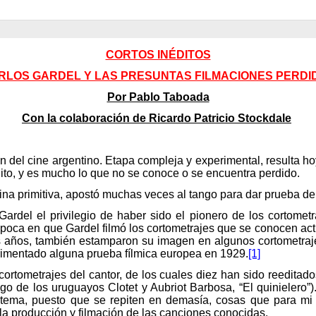
CORTOS INÉDITOS
RLOS GARDEL Y LAS PRESUNTAS FILMACIONES PERDI
Por Pablo Taboada
Con la colaboración de Ricardo Patricio Stockdale
 del cine argentino. Etapa compleja y experimental, resulta hoy
dito, y es mucho lo que no se conoce o se encuentra perdido.
na primitiva, apostó muchas veces al tango para dar prueba de l
Gardel el privilegio de haber sido el pionero de los cortometr
época en que Gardel filmó los cortometrajes que se conocen act
s años, también estamparon su imagen en algunos cortometraje
rimentado alguna prueba fílmica europea en 1929.
[1]
rtometrajes del cantor, de los cuales diez han sido reeditado
ango de los uruguayos Clotet y Aubriot Barbosa, “El quinieler
 tema, puesto que se repiten en demasía, cosas que para mi
 la producción y filmación de las canciones conocidas.