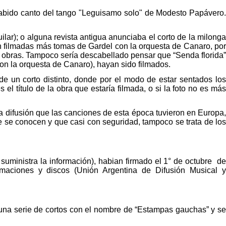
sabido canto del tango "Leguisamo solo" de Modesto Papávero.
ilar); o alguna revista antigua anunciaba el corto de la milonga
an filmadas más tomas de Gardel con la orquesta de Canaro, por
us obras. Tampoco sería descabellado pensar que “Senda florida”
con la orquesta de Canaro), hayan sido filmados.
 de un corto distinto, donde por el modo de estar sentados los
l título de la obra que estaría filmada, o si la foto no es más
 la difusión que las canciones de esta época tuvieron en Europa,
ue se conocen y que casi con seguridad, tampoco se trata de los
uministra la información), habian firmado el 1° de octubre
d
lmaciones y discos (Unión Argentina de Difusión Musical y
 una serie de cortos con el nombre de “Estampas gauchas” y se