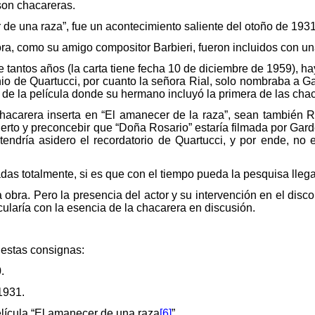
son chacareras.
r de una raza”, fue un acontecimiento saliente del otoño de 1931
ra, como su amigo compositor Barbieri, fueron incluidos con un
e tantos años (la carta tiene fecha 10 de diciembre de 1959), h
o de Quartucci, por cuanto la señora Rial, solo nombraba a Ga
 de la película donde su hermano incluyó la primera de las c
acarera inserta en “El amanecer de la raza”, sean también R
ierto y preconcebir que “Doña Rosario” estaría filmada por Gard
endría asidero el recordatorio de Quartucci, y por ende, no 
as totalmente, si es que con el tiempo pueda la pesquisa llega
a obra. Pero la presencia del actor y su intervención en el disc
ncularía con la esencia de la chacarera en discusión.
 estas consignas:
.
1931.
película “El amanecer de una raza
[6]
”