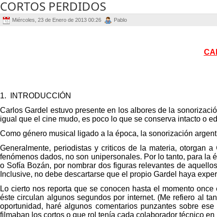
CORTOS PERDIDOS
Miércoles, 23 de Enero de 2013 00:26
Pablo
CA
1.
INTRODUCCIÓN
Carlos Gardel estuvo presente en los albores de la sonorización
igual que el cine mudo, es poco lo que se conserva intacto o e
Como género musical ligado a la época, la sonorización argenti
Generalmente, periodistas y criticos de la materia, otorgan a 
fenómenos dados, no son unipersonales. Por lo tanto, para la 
o Sofía Bozán, por nombrar dos figuras relevantes de aquello
Inclusive, no debe descartarse que el propio Gardel haya expe
Lo cierto nos reporta que se conocen hasta el momento once co
éste circulan algunos segundos por internet. (Me refiero al t
oportunidad, haré algunos comentarios punzantes sobre ese
filmaban los cortos o que rol tenía cada colaborador técnico en