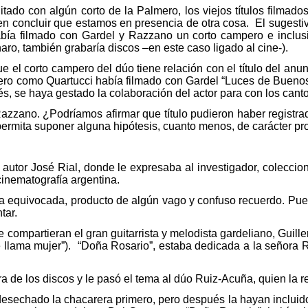
ado con algún corto de la Palmero, los viejos títulos filmados
en concluir que estamos en presencia de otra cosa.
El sugesti
bía filmado con Gardel y Razzano un corto campero e inclusiv
ro, también grabaría discos –en este caso ligado al cine-).
ue el corto campero del dúo tiene relación con el título del a
ero como Quartucci había filmado con Gardel “Luces de Buenos 
és, se haya gestado la colaboración del actor para con los canto
-Razzano. ¿Podríamos afirmar que título pudieron haber registra
permita suponer alguna hipótesis, cuanto menos, de carácter pr
autor José Rial, donde le expresaba al investigador, coleccion
 cinematografía argentina.
ba equivocada, producto de algún vago y confuso recuerdo. Pued
tar.
compartieran el gran guitarrista y melodista gardeliano, Guille
 llama mujer”).
“Doña Rosario”, estaba dedicada a la señora Ro
ora de los discos y le pasó el tema al dúo Ruiz-Acuña, quien la
esechado la chacarera primero, pero después la hayan incluido