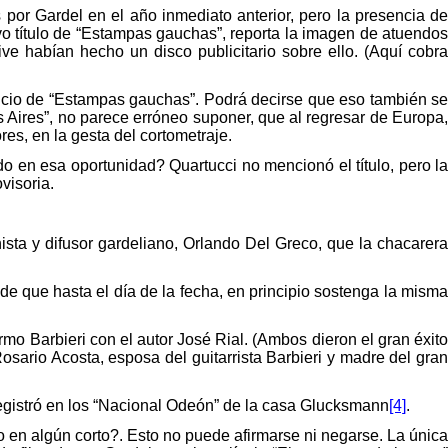
 por Gardel en el año inmediato anterior, pero la presencia de
vo título de “Estampas gauchas”, reporta la imagen de atuendo
e habían hecho un disco publicitario sobre ello. (Aquí cobra
nuncio de “Estampas gauchas”. Podrá decirse que eso también se
Aires”, no parece erróneo suponer, que al regresar de Europa,
res, en la gesta del cortometraje.
do en esa oportunidad? Quartucci no mencionó el título, pero la
ovisoria.
ista y difusor gardeliano, Orlando Del Greco, que la chacarera
e que hasta el día de la fecha, en principio sostenga la misma
rmo Barbieri con el autor José Rial. (Ambos dieron el gran éxito
sario Acosta, esposa del guitarrista Barbieri y madre del gran
 registró en los “Nacional Odeón” de la casa Glucksmann
[4]
.
 en algún corto?. Esto no puede afirmarse ni negarse. La única