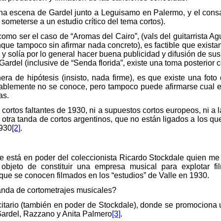
 una escena de Gardel junto a Leguisamo en Palermo, y el con
someterse a un estudio crítico del tema cortos).
omo ser el caso de “Aromas del Cairo”, (vals del guitarrista Agu
nque tampoco sin afirmar nada concreto), es factible que exist
s y solía por lo general hacer buena publicidad y difusión de s
Gardel (inclusive de “Senda florida”, existe una toma posterior 
era de hipótesis (insisto, nada firme), es que existe una foto
ablemente no se conoce, pero tampoco puede afirmarse cual es e
as.
 cortos faltantes de 1930, ni a supuestos cortos europeos, ni a
 otra tanda de cortos argentinos, que no están ligados a los q
1930
[2]
.
 está en poder del coleccionista Ricardo Stockdale quien me s
bjeto de constituir una empresa musical para explotar fi
 que se conocen filmados en los “estudios” de Valle en 1930.
tanda de cortometrajes musicales?
icitario (también en poder de Stockdale), donde se promociona
 Gardel, Razzano y Anita Palmero
[3]
.