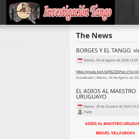
The News
BORGES Y EL TANGO. vi
Martes, 04 de Agosto de 2026 14:05
https://youtu.be/UsPBZZbPwLs?si=
Actualizado ( Martes, 04 de Agosto de 20
EL ADIOS AL MAESTRO
URUGUAYO
Martes, 29 de Octubre de 2024 19:1
Pablo
ADIÓS AL MAESTRO URUGU
MIGUEL VILLASBOAS