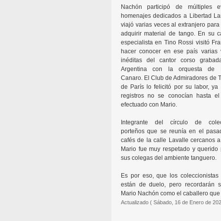
Nachón participó de múltiples e
homenajes dedicados a Libertad L
viajó varias veces al extranjero para 
adquirir material de tango. En su c
especialista en Tino Rossi visitó Fr
hacer conocer en ese país varias 
inéditas del cantor corso graba
Argentina con la orquesta de F
Canaro. El Club de Admiradores de T
de París lo felicitó por su labor, y
registros no se conocían hasta el
efectuado con Mario.
Integrante del círculo de colec
porteños que se reunía en el pasa
cafés de la calle Lavalle cercanos 
Mario fue muy respetado y querido 
sus colegas del ambiente tanguero.
Es por eso, que los coleccionistas
están de duelo, pero recordarán 
Mario Nachón como el caballero que
Actualizado ( Sábado, 16 de Enero de 202