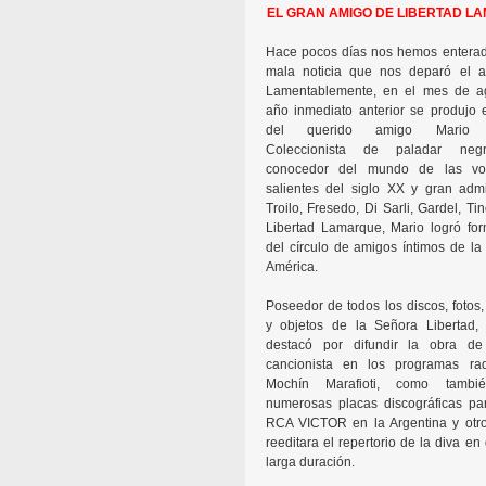
EL GRAN AMIGO DE LIBERTAD L
Hace pocos días nos hemos enterad
mala noticia que nos deparó el 
Lamentablemente, en el mes de a
año inmediato anterior se produjo 
del querido amigo Mario 
Coleccionista de paladar neg
conocedor del mundo de las v
salientes del siglo XX y gran adm
Troilo, Fresedo, Di Sarli, Gardel, Ti
Libertad Lamarque, Mario logró for
del círculo de amigos íntimos de la
América.
Poseedor de todos los discos, fotos,
y objetos de la Señora Libertad,
destacó por difundir la obra de
cancionista en los programas ra
Mochín Marafioti, como tambi
numerosas placas discográficas pa
RCA VICTOR en la Argentina y otro
reeditara el repertorio de la diva en
larga duración.