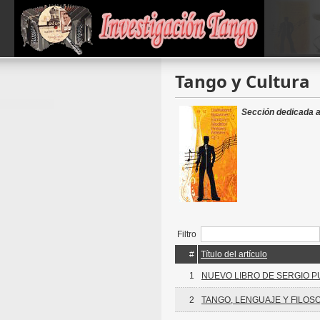
Tango y Cultura
Sección dedicada al
Filtro
#
Título del artículo
1
NUEVO LIBRO DE SERGIO P
2
TANGO, LENGUAJE Y FILOSO