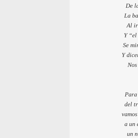
De l
La ba
Al i
Y “el
Se mi
Y dice
Nos
Para 
del t
vamos
a un 
un n