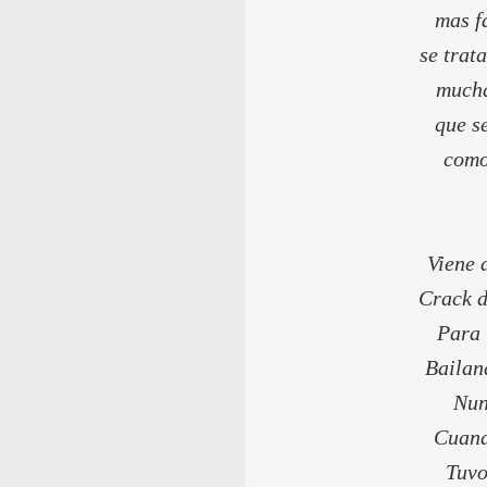
mas f
se trat
mucha
que s
como
Viene 
Crack d
Para 
Bailan
Nun
Cuand
Tuvo