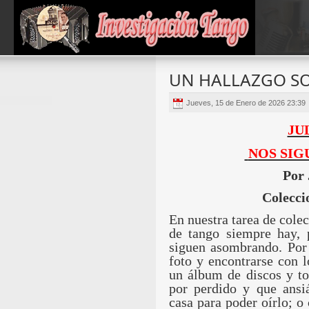
UN HALLAZGO SO
Jueves, 15 de Enero de 2026 23:39
JU
NOS SIG
Por 
Colecci
En nuestra tarea de colec
de tango siempre hay, p
siguen asombrando. Por 
foto y encontrarse con 
un álbum de discos y t
por perdido y que ansi
casa para poder oírlo; o