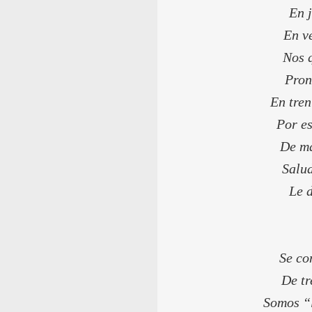
En j
En ve
Nos 
Pron
En tren
Por es
De ma
Salud
Le 
Se co
De tr
Somos “l