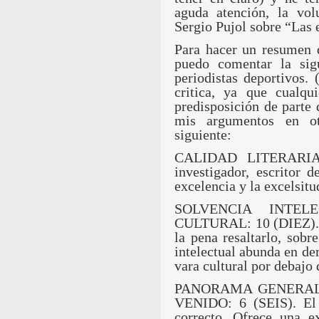
aguda atención, la vol
Sergio Pujol sobre “Las 
Para hacer un resumen d
puedo comentar la sigu
periodistas deportivos.
critica, ya que cualq
predisposición de parte 
mis argumentos en o
siguiente:
CALIDAD LITERARIA: 
investigador, escritor d
excelencia y la excelsitud
SOLVENCIA INTELE
CULTURAL: 10 (DIEZ). N
la pena resaltarlo, sobr
intelectual abunda en dem
vara cultural por debajo 
PANORAMA GENERAL-
VENIDO: 6 (SEIS). El 
correcto. Ofrece una e