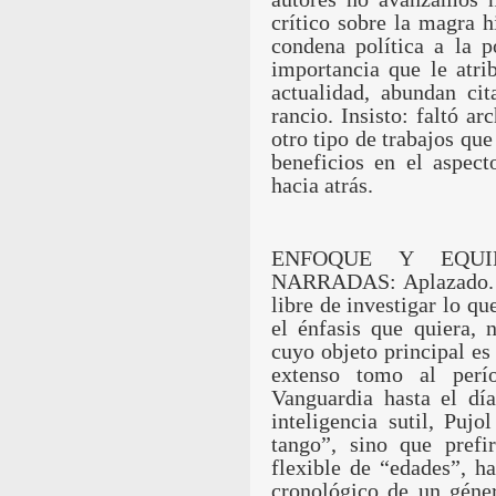
crítico sobre la magra h
condena política a la p
importancia que le atri
actualidad, abundan ci
rancio. Insisto: faltó a
otro tipo de trabajos qu
beneficios en el aspect
hacia atrás.
ENFOQUE Y EQUI
NARRADAS: Aplazado. S
libre de investigar lo qu
el énfasis que quiera, 
cuyo objeto principal es 
extenso tomo al perí
Vanguardia hasta el dí
inteligencia sutil, Pujo
tango”, sino que pref
flexible de “edades”, h
cronológico de un géner