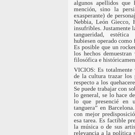
algunos apellidos que
mención, sino la persi
exasperante) de personaj
Nebbia, León Giecco, F
insufribles. Justamente l
tangueridad, estétic
hubiesen operado como fi
Es posible que un rocker
los hechos demuestran v
filosófica e históricame
VICIOS: Es totalmente v
de la cultura trazar los 
respecto a los quehaceres
Se puede trabajar con sob
lo general, se lo hace d
lo que presencié en u
tanguera” en Barcelona.
con mejor predisposici
esa tarea. Es factible pr
la música o de sus artis
relevancia a la política 