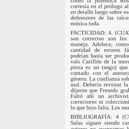
como la polémica Ros
cortesía en el prólogo a
en detalle luego sobre e
defensores de las raíce
música toda.
FACTICIDAD: 4. (CUATR
son correctos son los
maneja. Adolece, como
cantidad de errores f
podrían hasta ser produ
vals Carillón de la mer
pieza es un tango) que 
contado con el asesor
género. La confianza sob
mal. Debería revistar la
dijeron que Fresedo gra
Faltó ahí un archivi
correctores ni coleccion
lo que hizo falta. Los mu
BIBLIOGRAFÍA: 4 (CUA
Salas siguen siendo cas
autores no avanzamos h