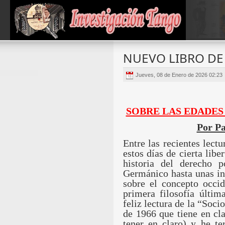
NUEVO LIBRO DE
Jueves, 08 de Enero de 2026 02:23
SOBRE LAS EDADES
Por P
Entre las recientes lect
estos días de cierta libe
historia del derecho 
Germánico hasta unas in
sobre el concepto occid
primera filosofía últim
feliz lectura de la “Soci
de 1966 que tiene en cl
tener en claro) y he t