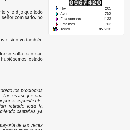
Hoy
265
te y le dijo que todo
Ayer
253
n señor comisario, no
Esta semana
1133
Este mes
1702
Todos
957420
tos o sino yo también
lonso solía recordar:
 hubiésemos estado
sabido los problemas
. Tan es asi que una
r por el espectáculo,
an retirado toda la
comiendo castañas, ya
mayoría de las veces