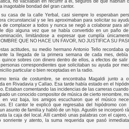
ática, no vacilaban en recurrir a él, seguros de que habrían 
la inagotable bondad del gran cantor.
su casa de la calle Yerbal, casi siempre lo esperaban per
a circunstancial y se les aproximaban para solicitar su ayuda
a de complacer a todos y nunca se negó a colaborar para aliv
 le dijo alguna vez que se había convertido en un paño de
ominación, limitándose a expresar que cumplía únicamen
 HOMBRE QUE NO HACE UN FAVOR, NO JUSTIFICA SU PASO
stas actitudes, su medio hermano Antonio Tello recordaba q
ante la llegada de la primera semana de cada mes, debí
quince sobres con dinero dentro de ellos, a efectos de salir 
s personas correspondientes que solicitaban su ayuda por med
cilio particular o bien receptadas en la radio.
omo tenia de costumbre, se encontraba Magaldi junto a o
da en Rivadavia y Callao. Esa tarde había estado en el hipódr
. Estaban comentando las incidencias de las carreras cuando 
upado un conocido compositor de música de cierto renombre, m
 en voz baja, los amigos escucharon que el músico neces
sos. El cantor le explicó que regresaba del hipódromo con 
un asunto de familia y habló de un hijo. Agustín se incorporó rá
sta la caja del local. Allí cambió unas palabras con el cajero, 
gó sonriente y atento, la suma requerida que pasó inmedia