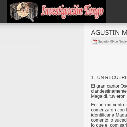
AGUSTIN M
Sábado, 09 de Novi
1.- UN RECUER
El
gran
cantor Os
clandestinamente 
Magaldi, tuvieron 
En un momento da
comenzaron con la
identificar a Mag
comentó lo suced
lo que el comisar