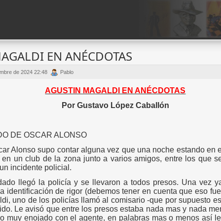
AGALDI EN ANÉCDOTAS
embre de 2024 22:48
Pablo
AGUSTIN MAGALDI EN ANÉCDOTAS
Por Gustavo López
Caballón
DO DE OSCAR ALONSO
car Alonso
supo
contar
alguna
vez que una
noche
estando en e
en un club de la zona junto a varios amigos, entre los que s
un incidente policial.
do llegó la policía y se llevaron a todos presos. Una vez y
 identificación de rigor (debemos tener en cuenta que eso fue
aldi, uno de los policías llamó al comisario -que por supuesto e
ido. Le
avisó
que entre los presos
estaba
nada mas y nada men
io muy enojado con el agente, en palabras mas o menos así le 