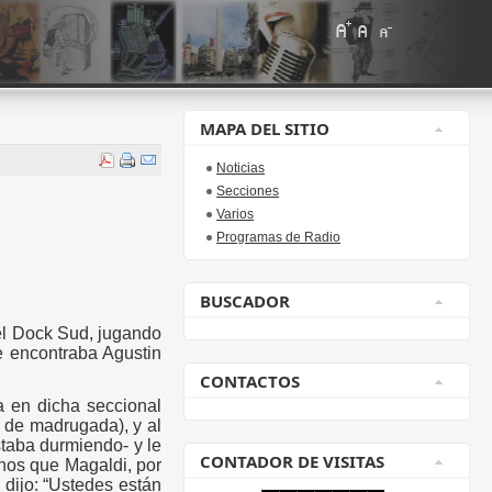
MAPA DEL SITIO
Noticias
Secciones
Varios
Programas de Radio
BUSCADOR
l Dock Sud, jugando
e encontraba Agustin
CONTACTOS
a en dicha seccional
 de madrugada), y al
staba durmiendo- y le
CONTADOR DE VISITAS
os que Magaldi, por
dijo: “Ustedes están