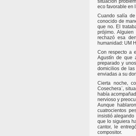
situación problem
eco favorable en 
Cuando salía de 
conocido de maner
que no. El tratab
prójimo. Alguien
rechazó esa den
humanidad: UM
Con respecto a e
Agustín de que 
preparado y unos 
domicilios de la
enviadas a su domi
Cierta noche, c
Cosechera¨, situa
había acompañado
nervioso y preoc
Aunque hablaron
cuatrocientos pe
insistió alegando 
que lo siguiera ha
cantor, le entre
compositor.