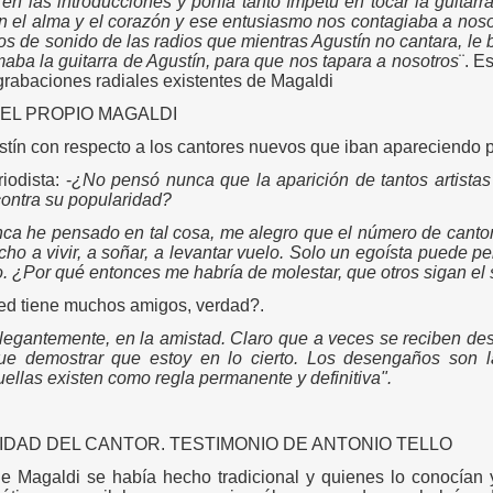
 las introducciones y ponía tanto ímpetu en tocar la guitarra
on el alma y el corazón y ese entusiasmo nos contagiaba a noso
cos de sonido de las radios que mientras Agustín no cantara, le 
aba la guitarra de Agustín, para que nos tapara a nosotros
¨. E
grabaciones radiales existentes de Magaldi
DEL PROPIO MAGALDI
tín con respecto a los cantores nuevos que iban apareciendo 
iodista: -
¿No pensó nunca que la aparición de tantos artista
contra su popularidad?
ca he pensado en tal cosa, me alegro que el número de canto
ho a vivir, a soñar, a levantar vuelo. Solo un egoísta puede p
. ¿Por qué entonces me habría de molestar, que otros sigan el
ted tiene muchos amigos, verdad?.
legantemente, en la amistad. Claro que a veces se reciben de
e demostrar que estoy en lo cierto. Los desengaños son 
ellas existen como regla permanente y definitiva".
SIDAD DEL CANTOR. TESTIMONIO DE ANTONIO TELLO
e Magaldi se había hecho tradicional y quienes lo conocían