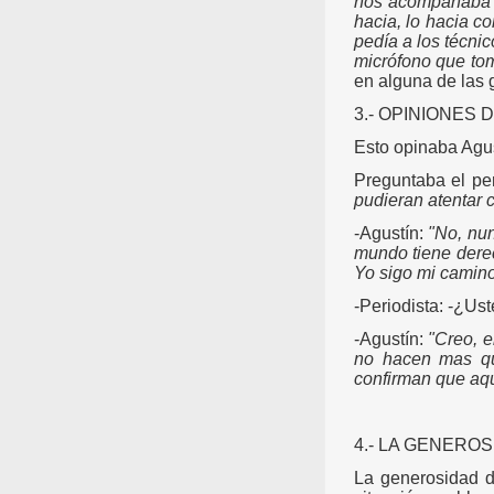
nos acompañaba en
hacia, lo hacia c
pedía a los técni
micrófono que tom
en alguna de las 
3.- OPINIONES 
Esto opinaba Agus
Preguntaba el per
pudieran atentar 
-Agustín:
"No, nun
mundo tiene derec
Yo sigo mi camino
-Periodista: -¿Us
-Agustín:
"Creo, e
no hacen mas qu
confirman que aqu
4.- LA GENERO
La generosidad d