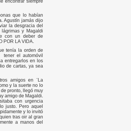
de encontrar siempre
sonas que lo habían
. Agustín jamás dijo
iar la desgracia del
 lágrimas y Magaldi
te con un deber de
 POR LA VIDA.
ue tenía la orden de
a
tener el automóvil
a entregarlos en los
io de cartas, ya sea
tros amigos en ¨La
omo y la suerte no lo
de pronto, llegó muy
uy amigo de Magaldi.
itaba con urgencia
lo justo. Pero aquel
pidamente y lo invitó
quien tras oir al gran
tamente a manos del