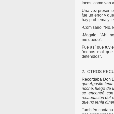
locos, como van a 
Una vez presente A
fue un error y qu
hay problema y l
-Comisario: “No, 
-Magaldi: "Ah!, n
me quedo".
Fue así que tuvie
“menos mal que 
detenidos”.
2.- OTROS RE
Recordaba Don Di
que Agustín tenia
noche, luego de u
se encontró con
recaudación del e
que no tenía diner
También contaba C