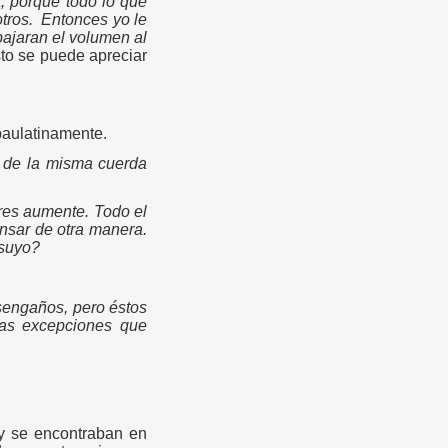
, porque todo lo que
tros.
Entonces yo le
bajaran el volumen al
sto se puede apreciar
paulatinamente.
s de la misma cuerda
res aumente. Todo el
ensar de otra manera.
 suyo?
sengaños, pero éstos
las excepciones que
 y se encontraban en