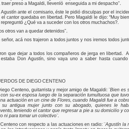
traer preso a Magaldi, llevenló
enseguida a mi despacho".
gustín ante el comisario, éste le pidió disculpas por el inciden
e el cantor quedaba en libertad.
Pero Magaldi le dijo: “Muy bie
e repreguntó ¿Qué va a suceder con los otros muchachos?.
los otros van a quedar detenidos".
o señor, acá nos trajeron a todos juntos y nos iremos todos jun
ron que dejar a todos los compañeros de jerga en libertad.
A
estaba Don Agustín, sino vaya uno a saber hasta cuando
CUERDOS DE DIEGO CENTENO
ego Centeno, guitarrista y mejor amigo de Magaldi:
¨Bien es 
 con su-ex esposa luego de la separación tumultuosa que tuvo
na actuación en un cine de Flores, cuando Magaldi fue a cobra
 su antigua mujer junto con su abogado, quienes le habí
vento, teniendo el cantor que regresar a pie a su domicilio y 
o ni para tomar un colectivo¨.
enteno con respecto a las actuaciones en radio: ¨
Agustín la 