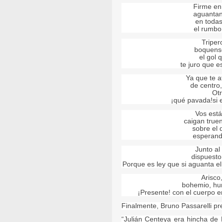
Firme en 
aguantan
en todas
el rumbo 
Tripero
boquense
el gol 
te juro que 
Ya que te a
de centro
Ot
¡qué pavada!si e
Vos está
caigan true
sobre el 
esperand
Junto al
dispuesto
Porque es ley que si aguanta el 
Arisco
bohemio, hur
¡Presente! con el cuerpo e
Finalmente, Bruno Passarelli pr
“Julián Centeya era hincha de