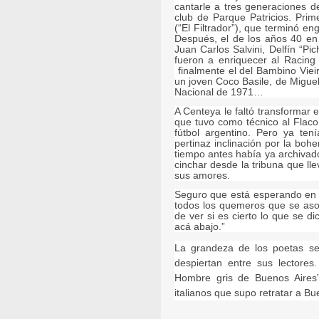
cantarle a tres generaciones de
club de Parque Patricios. Prim
(“El Filtrador”), que terminó e
Después, el de los años 40 en
Juan Carlos Salvini, Delfín “Pi
fueron a enriquecer al Racing
finalmente el del Bambino Vieir
un joven Coco Basile, de Miguel
Nacional de 1971…
A Centeya le faltó transformar 
que tuvo como técnico al Flaco
fútbol argentino. Pero ya ten
pertinaz inclinación por la boh
tiempo antes había ya archivad
cinchar desde la tribuna que ll
sus amores.
Seguro que está esperando en l
todos los quemeros que se aso
de ver si es cierto lo que se d
acá abajo.”
La grandeza de los poetas se
despiertan entre sus lectores.
Hombre gris de Buenos Aires”
italianos que supo retratar a Bu