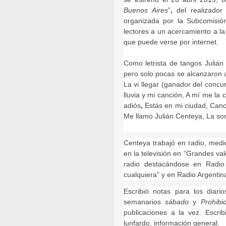
Buenos Aires
”
,
del realizado
organizada por la Subcomisió
lectores a un acercamiento a l
que puede verse por internet.
Como letrista de tangos Juliá
pero solo pocas se alcanzaron a
La vi llegar (ganador del concu
lluvia y mi canción, A mí me la
adiós
,
Estás en mi ciudad, Canci
Me llamo Julián Centeya, La som
Centeya trabajó en radio, medio
en la televisión en “Grandes va
radio destacándose en Radio
cualquiera” y en Radio Argenti
Escribió notas para los diari
semanarios
sábado
y
Prohibi
publicaciones a la vez. Escri
lunfardo, información general.