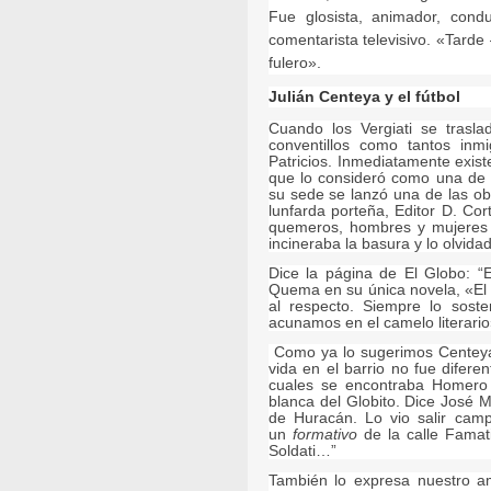
Fue glosista, animador, conduc
comentarista televisivo. «Tarde
fulero».
Julián Centeya y el fútbol
Cuando los Vergiati se trasl
conventillos como tantos inm
Patricios. Inmediatamente exi
que lo consideró como una de 
su sede se lanzó una de las o
lunfarda porteña, Editor D. Cor
quemeros, hombres y mujeres m
incineraba la basura y lo olvi
Dice la página de El Globo: “
Quema en su única novela, «El
al respecto. Siempre lo soste
acunamos en el camelo literario
Como ya lo sugerimos Centeya 
vida en el barrio no fue difer
cuales se encontraba Homero 
blanca del Globito. Dice José 
de Huracán. Lo vio salir cam
un
formativo
de la calle Famat
Soldati…”
También lo expresa nuestro am