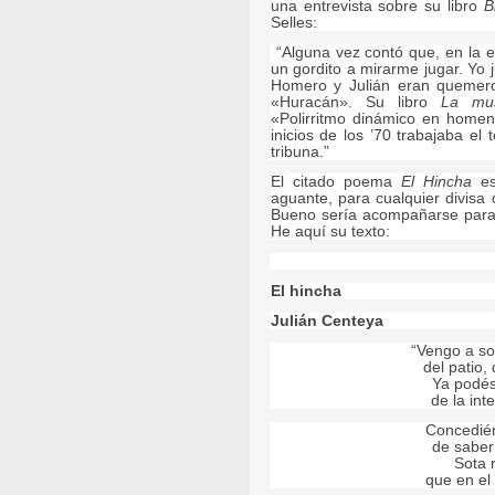
una entrevista sobre su libro
B
Selles:
“Alguna vez contó que, en la 
un gordito a mirarme jugar. Yo 
Homero y Julián eran quemero
«Huracán». Su libro
La mu
«Polirritmo dinámico en homen
inicios de los ’70 trabajaba el
tribuna.”
El citado poema
El Hincha
es
aguante, para cualquier divisa 
Bueno sería acompañarse para s
He aquí su texto:
El hincha
Julián Centeya
“Vengo a so
del patio,
Ya podés 
de la int
Concedié
de saber
Sota r
que en el 