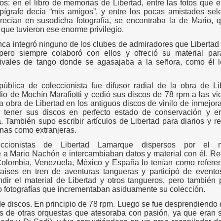
s: en el libro de memorias de Libertad, entre las fotos que ell
ígrafe decía “mis amigos”, y entre los pocas amistades sel
ecían en susodicha fotografía, se encontraba la de Mario, 
 que tuvieron ese enorme privilegio.
a integró ninguno de los clubes de admiradores que Libertad t
 pero siempre colaboró con ellos y ofreció su material pa
ivales de tango donde se agasajaba a la señora, como él l
pública de coleccionista fue difusor radial de la obra de Li
io de Mochín Marafiotti y cedió sus discos de 78 rpm a las vi
la obra de Libertad en los antiguos discos de vinilo de inmejor
r tener sus discos en perfecto estado de conservación y er
. También supo escribir artículos de Libertad para diarios y r
inas como extranjeras.
ccionistas de Libertad Lamarque dispersos por el 
a Mario Nachón e intercambiaban datos y material con él. R
Colombia, Venezuela, México y España lo tenían como referent
aíses en tren de aventuras tangueras y participó de evento
ndir el material de Libertad y otros tangueros, pero también 
 o fotografías que incrementaban asiduamente su colección.
de discos. En principio de 78 rpm. Luego se fue desprendiendo d
os de otras orquestas que atesoraba con pasión, ya que eran 