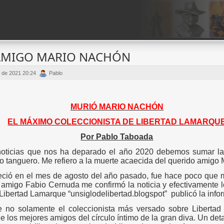
 AMIGO MARIO NACHÓN
o de 2021 20:24
Pablo
MURIÓ MARIO NACHÓN
EL MÁXIMO COLECCIONISTA DE LIBERTAD LAMARQU
Por Pablo Taboada
noticias que nos ha deparado el año 2020 debemos sumar la
o tanguero. Me refiero a la muerte acaecida del querido amigo
leció en el mes de agosto del año pasado, fue hace poco que 
l amigo Fabio Cernuda me confirmó la noticia y efectivamente l
Libertad Lamarque “unsiglodelibertad.blogspot”
publicó la info
 no solamente el coleccionista más versado sobre Libertad
 los mejores amigos del círculo íntimo de la gran diva. Un deta