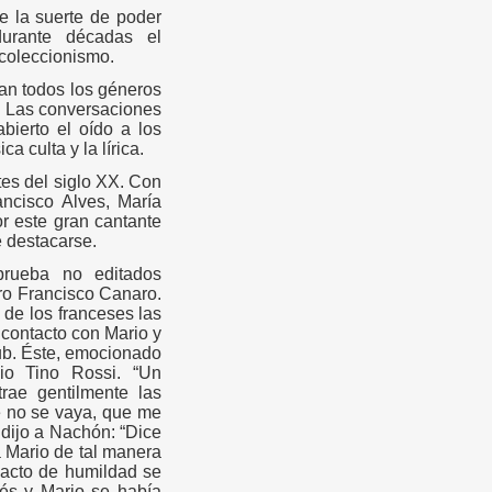
e la suerte de poder
durante décadas el
coleccionismo.
an todos los géneros
o. Las conversaciones
ierto el oído a los
 culta y la lírica.
es del siglo XX. Con
ncisco Alves, María
or este gran cantante
 destacarse.
prueba no editados
ro Francisco Canaro.
 de los franceses las
contacto con Mario y
lub. Éste, emocionado
pio Tino Rossi. “Un
rae gentilmente las
e no se vaya, que me
 dijo a Nachón: “Dice
Mario de tal manera
 acto de humildad se
és y Mario se había