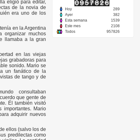
a eligió para editar,
ectas de la novia de
Hoy
289
quién era uno de los
Ayer
382
Esta semana
1539
Este mes
2108
enía en la Argentina
Todos
957826
ra organizar muchos
e llamaba a la gran
bertad en las viejas
ejas grabadoras para
able sonido. Mario se
a un fanático de la
evistas de tango y de
mundo consultaban
ecuerdo que gente de
e. Él también visitó
s importantes. Mario
para adquirir nuevos
e ellos (salvo los de
sus predilectas como