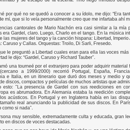
é por qué no se quedó a conocer a su ídolo, me dijo: “Era tan
e mí, que si lo veía personalmente creo que me infartaba ahí m
rencias cantorales de Mario Nachón era casi similar a la mía 
 era Gardel, claro. Luego, Charlo en el tango. En la música i
re las mujeres del tango y la canción hispana: Libertad, Imperio
ca: Caruso y Callas. Orquestas: Troilo, Di Sarli, Fresedo.
ue le preguntó a Libertad cuales eran para ella las voces má
tad le dijo: “Gardel, Caruso y Richard Tauber".
amó una tourneé por el extranjero para poder adquirir material f
(cercano a 1999/2000) recorrió Portugal, España, Francia
nia e Italia, en un itinerario que duró dos meses y medio y q
de discos, compactos y películas de muchos artistas que admi
o esto: "La presencia de Gardel con sus reediciones en co
ropa es abrumadora. En Alemania estaba la reedición complet
 los acústicos. En Portugal y en Inglaterra había en las dis
tamaño real anunciando la publicidad de sus discos. En París 
o como si nada".
rsona muy sensible, extremadamente culta y educada, gran lec
rto en discos de voces destacadas.