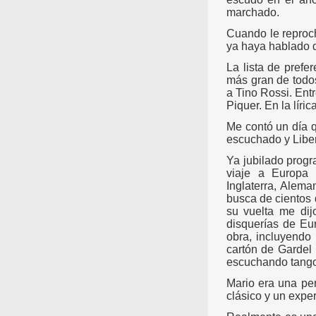
marchado.
Cuando le reproch
ya haya hablado d
La lista de prefe
más gran de todos
a Tino Rossi. Ent
Piquer. En la líri
Me contó un día q
escuchado y Liber
Ya jubilado progr
viaje a Europa 
Inglaterra, Alema
busca de cientos 
su vuelta me dij
disquerías de Eu
obra, incluyendo
cartón de Gardel 
escuchando tang
Mario era una pe
clásico y un expe