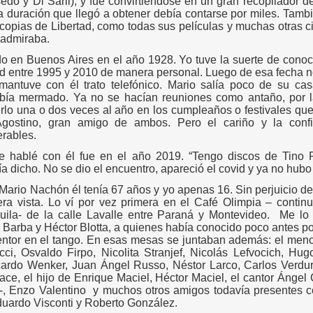
edo y Di Sarli), y fue convirtiéndose en un gran recopilador de
a duración que llegó a obtener debía contarse por miles. Tamb
y copias de Libertad, como todas sus películas y muchas otras ci
 admiraba.
o en Buenos Aires en el año 1928. Yo tuve la suerte de conoce
d entre 1995 y 2010 de manera personal. Luego de esa fecha n
antuve con él trato telefónico. Mario salía poco de su cas
bía mermado. Ya no se hacían reuniones como antaño, por l
rlo una o dos veces al año en los cumpleaños o festivales qu
gostino, gran amigo de ambos. Pero el cariño y la conf
erables.
e hablé con él fue en el año 2019. “Tengo discos de Tino R
a dicho. No se dio el encuentro, apareció el covid y ya no hubo 
ario Nachón él tenía 67 años y yo apenas 16. Sin perjuicio de
ra vista. Lo ví por vez primera en el Café Olimpia – continua
uila- de la calle Lavalle entre Paraná y Montevideo.
Me lo 
 Barba y Héctor Blotta, a quienes había conocido poco antes p
entor en el tango. En esas mesas se juntaban además: el men
ci, Osvaldo Firpo, Nicolita Stranjef, Nicolás Lefvocich, Hug
ardo Wenker, Juan Ángel Russo, Néstor Larco, Carlos Verduri, 
arace, el hijo de Enrique Maciel, Héctor Maciel, el cantor Áng
a-, Enzo Valentino
y muchos otros amigos todavía presentes 
uardo Visconti y Roberto González.