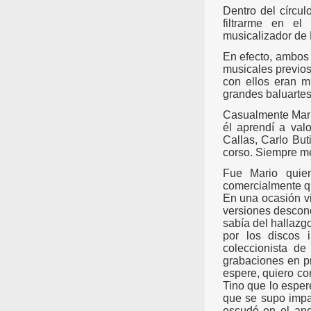
Dentro del círcu
filtrarme en e
musicalizador de
En efecto, ambos
musicales previos
con ellos eran m
grandes baluartes 
Casualmente Mari
él aprendí a val
Callas, Carlo But
corso. Siempre me
Fue Mario quie
comercialmente qu
En una ocasión vi
versiones descono
sabía del hallazg
por los discos 
coleccionista de
grabaciones en pr
espere, quiero co
Tino que lo esper
que se supo impa
escudó en el ano