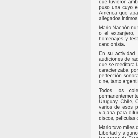
que tuvieron ambo
puso una cuyo ep
América que apar
allegados íntimos
Mario Nachón nunc
o el extranjero,
homenajes y fest
cancionista.
En su actividad 
audiciones de rad
que se reeditara 
caracterizaba po
perfección sonora
cine, tanto argent
Todos los cole
permanentemente 
Uruguay, Chile, 
varios de esos p
viajaba para difu
discos, películas
Mario tuvo miles 
Libertad y algun