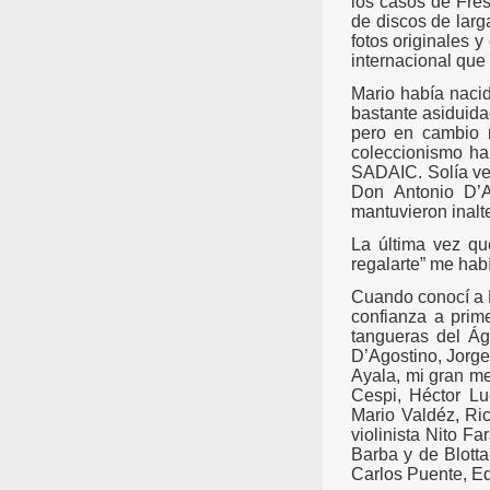
los casos de Fres
de discos de larg
fotos originales 
internacional que
Mario había nacid
bastante asiduida
pero en cambio m
coleccionismo ha
SADAIC. Solía ve
Don Antonio D’A
mantuvieron inalt
La última vez qu
regalarte” me habí
Cuando conocí a M
confianza a prime
tangueras del Ág
D’Agostino, Jorge
Ayala, mi gran m
Cespi, Héctor Luc
Mario Valdéz, Ric
violinista Nito F
Barba y de Blott
Carlos Puente, Ed