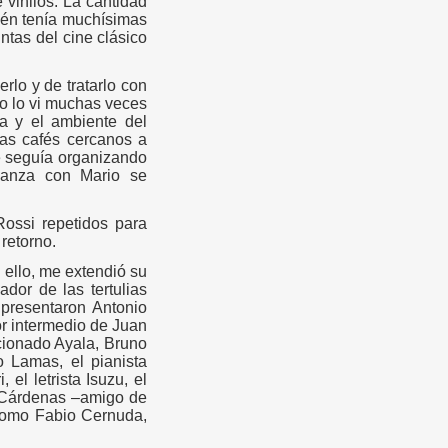
 vinilos. La cantidad
ién tenía muchísimas
ntas del cine clásico
rlo y de tratarlo con
o lo vi muchas veces
a y el ambiente del
as cafés cercanos a
e seguía organizando
ianza con Mario se
ossi repetidos para
retorno.
 ello, me extendió su
dor de las tertulias
presentaron Antonio
or intermedio de Juan
cionado Ayala, Bruno
o Lamas, el pianista
el letrista Isuzu, el
el Cárdenas –amigo de
como Fabio Cernuda,