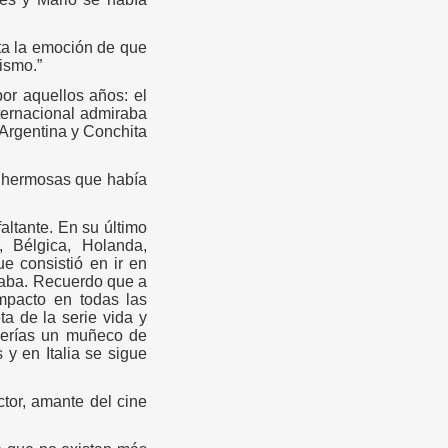
ta la emoción de que
ismo.”
por aquellos años: el
nternacional admiraba
 Argentina y Conchita
s hermosas que había
altante. En su último
, Bélgica, Holanda,
ue consistió en ir en
raba. Recuerdo que a
mpacto en todas las
a de la serie vida y
querías un muñeco de
y en Italia se sigue
tor, amante del cine