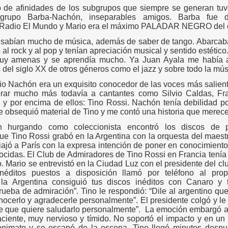
lo de afinidades de los subgrupos que siempre se generan tuv
l grupo Barba-Nachón, inseparables amigos. Barba fue 
 Radio El Mundo y Mario era el máximo PALADAR NEGRO del 
 sabían mucho de música, además de saber de tango. Abarcab
 al rock y al pop y tenían apreciación musical y sentido estétic
uy amenas y se aprendía mucho. Ya Juan Ayala me había ab
del siglo XX de otros géneros como el jazz y sobre todo la música
o Nachón era un exquisito conocedor de las voces más salient
orar mucho más todavía a cantantes como Silvio Caldas, Fra
i y por encima de ellos: Tino Rossi. Nachón tenía debilidad p
 obsequió material de Tino y me contó una historia que merece
n hurgando como coleccionista encontró los discos de 
e Tino Rossi grabó en la Argentina con la orquesta del maest
ajó a París con la expresa intención de poner en conocimiento
cidas. El Club de Admiradores de Tino Rossi en Francia tenía 
o. Mario se entrevistó en la Ciudad Luz con el presidente del c
inéditos puestos a disposición llamó por teléfono al pro
 la Argentina consiguió tus discos inéditos con Canaro y t
ueba de admiración”. Tino le respondió: “Dile al argentino qu
nocerlo y agradecerle personalmente”. El presidente colgó y le
e que quiere saludarlo personalmente”.
La emoción embargó a 
ciente, muy nervioso y tímido. No soportó el impacto y en un
nimato y se escapó de la escena. Tino llegó minutos despu