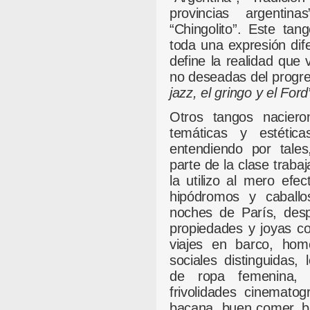
provincias argentina
“Chingolito”. Este tan
toda una expresión dife
define la realidad que
no deseadas del progre
jazz, el gringo y el Ford
Otros tangos nacier
temáticas y estétic
entendiendo por tales
parte de la clase trabaj
la utilizo al mero efec
hipódromos y caballo
noches de París, despi
propiedades y joyas c
viajes en barco, home
sociales distinguidas,
de ropa femenina, p
frivolidades cinematog
bacana, buen comer, b