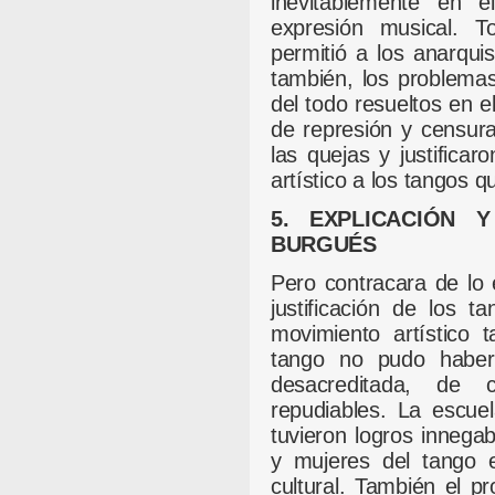
inevitablemente en e
expresión musical. T
permitió a los anarqui
también, los problemas
del todo resueltos en 
de represión y censur
las quejas y justificaro
artístico a los tangos q
5. EXPLICACIÓN 
BURGUÉS
Pero contracara de lo e
justificación de los 
movimiento artístico 
tango no pudo haber 
desacreditada, de c
repudiables. La escue
tuvieron logros innega
y mujeres del tango 
cultural. También el p