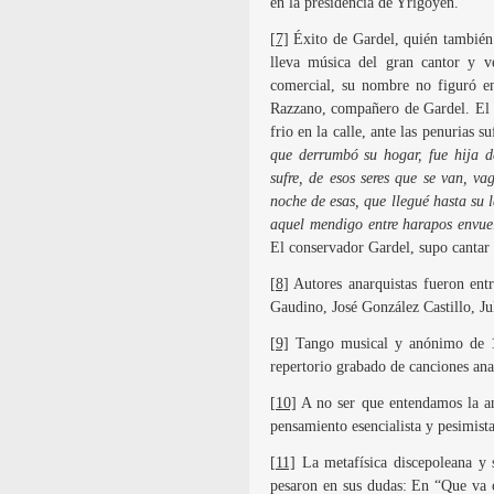
en la presidencia de Yrigoyen.
[7]
Éxito de Gardel, quién también 
lleva música del gran cantor y 
comercial, su nombre no figuró en 
Razzano, compañero de Gardel. El 
frio en la calle, ante las penurias su
que derrumbó su hogar, fue hija d
sufre, de esos seres que se van, va
noche de esas, que llegué hasta su 
aquel mendigo entre harapos envuel
El conservador Gardel, supo cantar 
[8]
Autores anarquistas fueron ent
Gaudino, José González Castillo, Ju
[9]
Tango musical y anónimo de 1
repertorio grabado de canciones ana
[10]
A no ser que entendamos la an
pensamiento esencialista y pesimista
[11]
La metafísica discepoleana y s
pesaron en sus dudas: En “Que va 