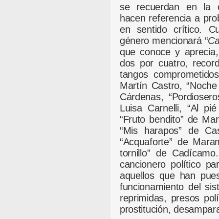
se recuerdan en la c
hacen referencia a prob
en sentido crítico. C
género mencionará “
Ca
que conoce y aprecia,
dos por cuatro, reco
tangos comprometidos
Martín Castro, “Noche
Cárdenas, “Pordiosero
Luisa Carnelli, “Al pi
“Fruto bendito” de Maro
“Mis harapos” de Cast
“Acquaforte” de Maram
tornillo” de Cadícamo
cancionero político par
aquellos que han pues
funcionamiento del si
reprimidas, presos polít
prostitución, desampara