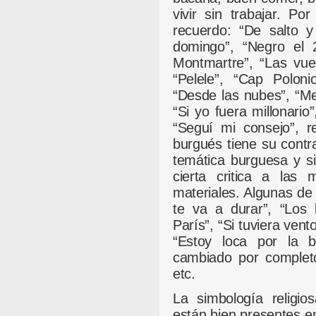
vivir sin trabajar. P
recuerdo: “De salto y
domingo”, “Negro el 2
Montmartre”, “Las vuelt
“Pelele”, “Cap Poloni
“Desde las nubes”, “Me
“Si yo fuera millonario
“Seguí mi consejo”, 
burgués tiene su contr
temática burguesa y sin
cierta critica a las 
materiales. Algunas de 
te va a durar”, “Los 
París”, “Si tuviera vento
“Estoy loca por la b
cambiado por completo
etc.
La simbología religio
están bien presentes en