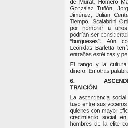
de Murat, Homero Manz
González Tuñón, Jorg
Jiménez, Julián Cent
Tiempo, Scalabrini Orti
por nombrar a unos 
podrían ser considera
“burgueses”. Aún c
Leónidas Barletta ten
entrañas estéticas y per
El tango y la cultura 
dinero. En otras palabr
6. ASCENDENCI
TRAICIÓN
La ascendencia social
tuvo entre sus voceros 
quienes con mayor efica
crecimiento social en
hombres de la elite c