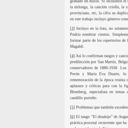
grabado en discos. Si incluimos el 
la milonga, la canción criolla, la r
provinciano, etc, la cifra su dupli
en este trabajo incluyo géneros con
[3]
Incluyo en la lista, no solamen
Podría nombrar cientos. Simplem
formar parte de los repertorios de
Magaldi.
[4]
Así lo confirman tangos y cancio
predilección por San Martín, Belgr
conservadores de 1880-1930. Los 
Perón y María Eva Duarte, lo 
rememoración de la época rosista 
aplausos y críticas para con la f
Blomberg, especialista en temas d
caudillo porteño.
[5]
Problemas que también exceden e
[6]
El tango “El desalojo” de Augus
práctica procesal recurrente que h