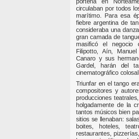
porteña en Norteamé
circulaban por todos lo
marítimo. Para esa ép
fiebre argentina de ta
consideraba una danza
gran camada de tangue
masificó el negocio c
Filipotto, Aín, Manue
Canaro y sus hermano
Gardel, harán del t
cinematográfico colosa
Triunfar en el tango er
compositores y autore
producciones teatrales,
holgadamente de la c
tantos músicos bien p
sitios se llenaban: sal
boites, hoteles, teatr
restaurantes, pizzerías