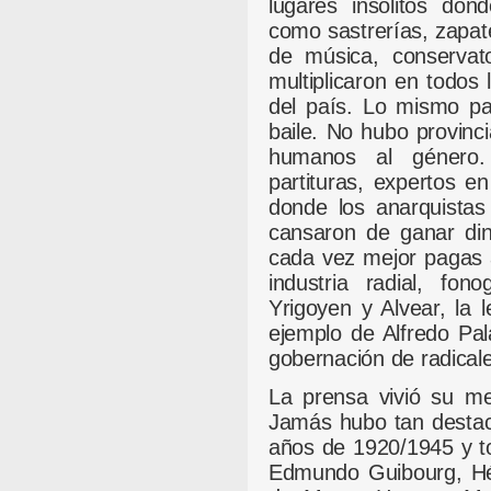
lugares insólitos do
como sastrerías, zapate
de música, conservato
multiplicaron en todos l
del país. Lo mismo p
baile. No hubo provin
humanos al género. 
partituras, expertos en
donde los anarquistas
cansaron de ganar din
cada vez mejor pagas 
industria radial, fon
Yrigoyen y Alvear, la l
ejemplo de Alfredo Pala
gobernación de radical
La prensa vivió su mej
Jamás hubo tan destac
años de 1920/1945 y to
Edmundo Guibourg, Héc