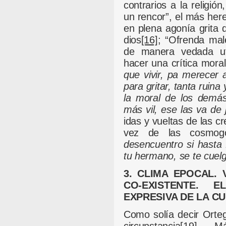
contrarios a la religi
un rencor”, el más here
en plena agonía grita q
dios
[16]
; “Ofrenda mal
de manera vedada util
hacer una crítica mora
que vivir, pa merecer 
para gritar, tanta ruina
la moral de los demás
más vil, ese las va de 
idas y vueltas de las c
vez de las cosmogo
desencuentro si hasta 
tu hermano, se te cuelg
3. CLIMA EPOCAL. 
CO-EXISTENTE. 
EXPRESIVA DE LA C
Como solía decir Orte