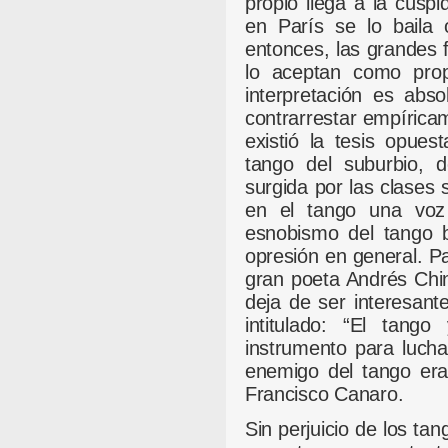
propio llega a la cúsp
en París se lo baila 
entonces, las grandes f
lo aceptan como prop
interpretación es abs
contrarrestar empírica
existió la tesis opues
tango del suburbio, d
surgida por las clases
en el tango una voz 
esnobismo del tango b
opresión en general. Pa
gran poeta Andrés Chin
deja de ser interesant
intitulado: “El tang
instrumento para luchar
enemigo del tango era
Francisco Canaro.
Sin perjuicio de los ta