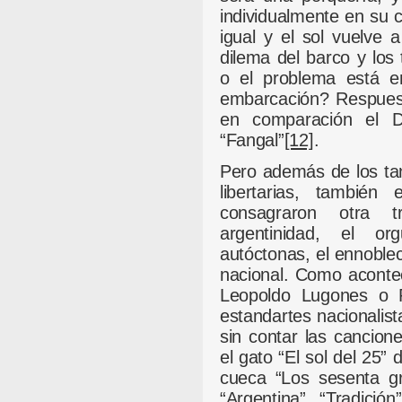
individualmente en su c
igual y el sol vuelve a
dilema del barco y los 
o el problema está e
embarcación? Respuest
en comparación el D
“Fangal”
[12]
.
Pero además de los tan
libertarias, también
consagraron otra t
argentinidad, el org
autóctonas, el ennoblec
nacional. Como acontec
Leopoldo Lugones o R
estandartes nacionalista
sin contar las cancione
el gato “El sol del 25”
cueca “Los sesenta g
“Argentina”, “Tradición”