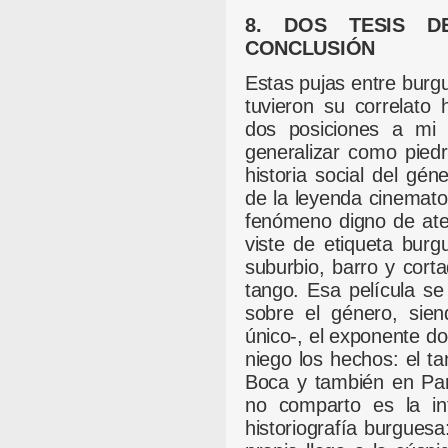
8. DOS TESIS D
CONCLUSIÓN
Estas pujas entre burgu
tuvieron su correlato h
dos posiciones a mi c
generalizar como pied
historia social del gén
de la leyenda cinemat
fenómeno digno de ate
viste de etiqueta bur
suburbio, barro y cort
tango. Esa película se 
sobre el género, sie
único-, el exponente do
niego los hechos: el t
Boca y también en Par
no comparto es la in
historiografía burguesa