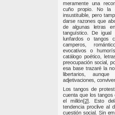
meramente una reconst
cuño propio. No la c
insustituible, pero tam
darse razones que abo
de algunas letras e
tanguístico. De igua
lunfardos o tangos c
camperos, romántic
evocativos o humorís
catálogo poético, let
preocupación social, po
esa base trazaré la n
libertarios, aunq
adjetivaciones, conviven
Los tangos de protes
cuenta que los tangos 
el millón
[2]
. Esto del
tendencia proclive al 
cuestión social. Sin e