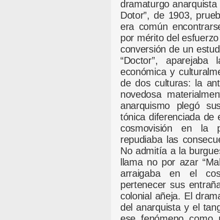
dramaturgo anarquista 
Dotor”, de 1903, prueb
era común encontrars
por mérito del esfuerzo
conversión de un estud
“Doctor”, aparejaba
económica y culturalm
de dos culturas: la an
novedosa materialmen
anarquismo plegó su
tónica diferenciada de
cosmovisión en la p
repudiaba las consecue
No admitía a la burgue
llama no por azar “Ma
arraigaba en el co
pertenecer sus entraña
colonial añeja. El dram
del anarquista y el ta
ese fenómeno como pu