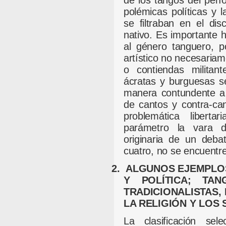
de los tangos del perí
polémicas políticas y 
se filtraban en el dis
nativo. Es importante 
al género tanguero, p
artístico no necesariam
o contiendas militant
ácratas y burguesas se
manera contundente a 
de cantos y contra-can
problemática libert
parámetro la vara d
originaria de un deba
cuatro, no se encuentre
2.
ALGUNOS EJEMPLOS
Y POLÍTICA; TAN
TRADICIONALISTAS,
LA RELIGIÓN Y LOS
La clasificación se