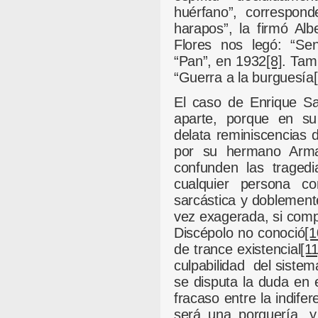
huérfano”, correspond
harapos”, la firmó Al
Flores nos legó: “Se
“Pan”, en 1932
[8]
. Tam
“Guerra a la burguesía
El caso de Enrique Sa
aparte, porque en su i
delata reminiscencias 
por su hermano Arman
confunden las traged
cualquier persona co
sarcástica y doblement
vez exagerada, si com
Discépolo no conoció
[1
de trance existencial
[11
culpabilidad del siste
se disputa la duda en 
fracaso entre la indife
será una porquería, y 