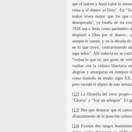
que el ladrón y Jesús valen lo mism
reina y el dinero es Dios”. En “To
malos viven mejor que los que c
desesperada”, ya estalla de ira co
1928 usa a Jesús como parámetro mo
desplazó a Dios por el dinero-, a
aunque le cuesta; y en la década de
en lo que creyó, contraviniendo a
sapa señor”. Allí todavía no se con
“voltea lo que ve, por gusto de volt
vueltas con la cultura libertaria
alegrías y amarguras en tiempos d
como símbolo de medio siglo XX, re
pero excede el objeto de este semina
[12]
La filosofía del error propio 
“Chorra” y “Soy un arlequín”. El gil
[13]
Hay que destacar que el cancio
afianzamiento de la posición cultural
[14]
Existen dos tangos homónimos