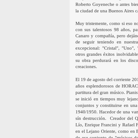
Roberto Goyeneche o antes bien,
la ciudad de una Buenos Aires 
Muy tristemente, como si eso 
con sus talentosos 98 años, pa
Canaro y compañía, pero dejándo
de seguir teniendo en nuestra
excepcional: "Cristal", "Uno",
otros grandes éxitos inolvidable
su obra perdurará en los disco
creaciones.
El 19 de agosto del corriente 201
años esplendorosos de HORACI
partitura del gran músico. Pianis
se inició en tiempos muy lejan
conjuntos y constituirse en un
1940/1950. Hacedor de una van
sín destrucción. Creador del 
Lío, Enrique Francini y Rafael F
en el Lejano Oriente, como en E
de ese conjunto de "músicos de