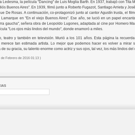
 Ledesma, la película "Dancing" de Luis Moglia Barth. En 1937, trabajó con Tita M
iós Buenos Aires". En 1939, filmó junto a Roberto Fugazot, Santiago Arrieta y José
ue De Rosas. A continuación, co-protagonizó junto al cantor Agustín Irusta, el film
 Lamarque en "En el viejo Buenos Aires". Ese año, se lució en un papel encanta
ra gaucha", señera obra de Leopoldo Lugones, adaptada al cine por Homero Manz
ícula "Los ojos más lindos del mundo", donde enamoró a miles.
o, teatro y también en televisión. Murió a los 101 años. Esta página la recuerd
merece tan estimada artista. Lo mejor que podemos hacer es volver a mirar s
 de su gracia, su talento enorme como actriz y sus ojos, tal vez, los más lindos de
 de Febrero de 2016 01:13 )
IAS