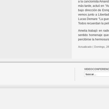
a la cancionista Amanda
más tarde, actuó en "Ad
bajo dirección de Enriq
vemos junto a Libertad
Lucas Demare "La guer
Todos recuerdan la pel
Amelia trabajó en radi
sentido homenaje que 
percibirse la hermosura
Actualizado ( Domingo, 28
VIDEOCONFERENC