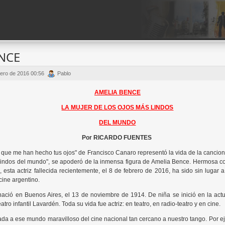
NCE
ero de 2016 00:56
Pablo
AMELIA BENCE
LA MUJER DE LOS OJOS MÁS LINDOS
DEL MUNDO
Por RICARDO FUENTES
que me han hecho tus ojos" de Francisco Canaro representó la vida de la cancionis
 lindos del mundo", se apoderó de la inmensa figura de Amelia Bence. Hermosa 
, esta actriz fallecida recientemente, el 8 de febrero de 2016, ha sido sin lugar 
ine argentino.
nació en Buenos Aires, el 13 de noviembre de 1914. De niña se inició en la act
eatro infantil Lavardén. Toda su vida fue actriz: en teatro, en radio-teatro y en cine.
ada a ese mundo maravilloso del cine nacional tan cercano a nuestro tango. Por ej