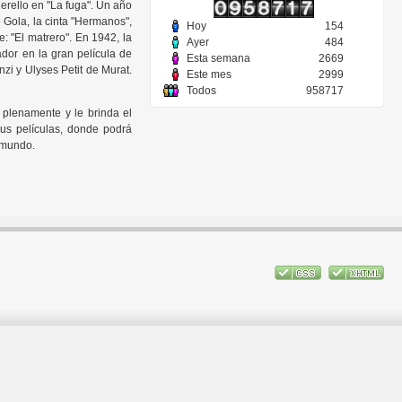
erello en "La fuga". Un año
 Gola, la cinta "Hermanos",
Hoy
154
e: "El matrero". En 1942, la
Ayer
484
dor en la gran película de
Esta semana
2669
i y Ulyses Petit de Murat.
Este mes
2999
Todos
958717
a plenamente y le brinda el
us películas, donde podrá
l mundo.