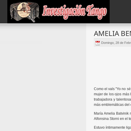
AMELIA BE
Domingo, 28 de Febr
Como el vals "Yo no sé 
mujer de los ojos más
trabajadora y talentosa
más emblemáticas del c
María Amelia Batvinik 
Alfonsina Storni en el t
Estuvo íntimamente lig