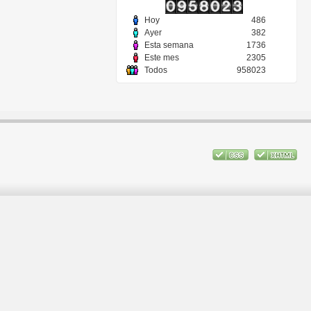
Hoy
486
Ayer
382
Esta semana
1736
Este mes
2305
Todos
958023