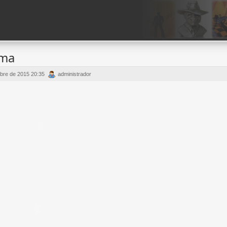
ama
bre de 2015 20:35
administrador