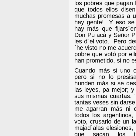
los pobres que pagan l
que todos ellos dise
muchas promesas a uno
hay gente!
Y eso se 
hay más que fijars´e
Don Pu acá y Señor Pu
les d´el voto.
Pero des
´he visto no me acuerd
pobre que votó por ell
han prometido, si no es
Cuando más si uno cá
pero si no lo presis
hunden más si se des
las leyes, pa mejor; 
sus mismas cuartas.
tantas veses sin darse
me agarran más ni c
todos los argentinos,
voto, crusarlo de un la
majad´alas elesiones,
que sacan los tr