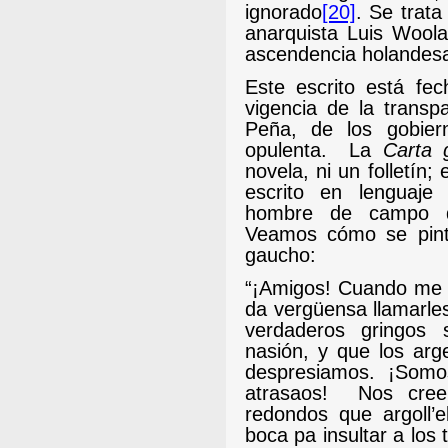
ignorado
[20]
.
Se trata
anarquista Luis Wool
ascendencia holandes
Este escrito está fe
vigencia de la transp
Peña, de los gobier
opulenta.
La
Carta
novela, ni un folletín;
escrito en lenguaje
hombre de campo de
Veamos cómo se pinta
gaucho:
“¡Amigos! Cuando me 
da vergüensa llamarle
verdaderos gringos 
nasión, y que los arg
despresiamos.
¡Somos
atrasaos!
Nos cre
redondos que argoll
boca pa insultar a los 