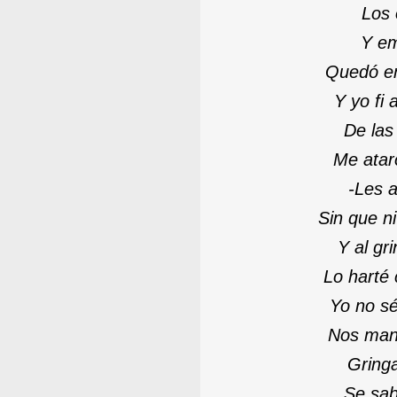
Los 
Y em
Quedó en
Y yo fi 
De las
Me atar
-
Les a
Sin que n
Y al gr
Lo harté 
Yo no sé
Nos mand
Gringa
Se sab