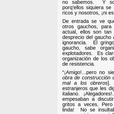
no sabemos.
Y so
porq’ellos siquiera se
ricos y nosotros, ¡ni es
De entrada se ve qu
otros gauchos, para 
actual, ellos son tan
desprecio del gaucho 
ignorancia.
El gring
gaucho, sabe organ
explotadores.
Es cla
organización de los o
de resistencia.
“¡Amigo!...pero no s
obra de construcción
mal a los obreros
].
estranjeros que les di
italiano.
¡Alegadores!
empesaban a discuti
gritos a veces. Pero
linda!
No se insulta