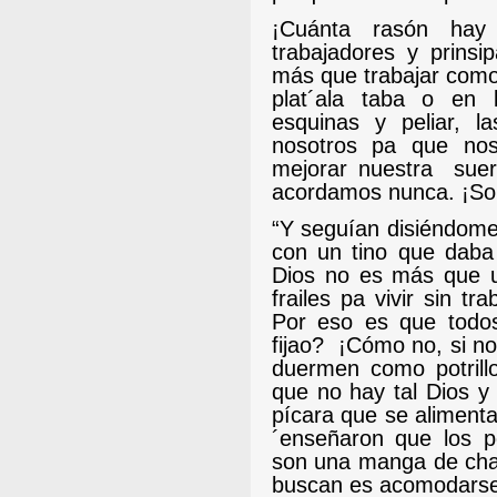
¡Cuánta rasón hay
trabajadores y prinsi
más que trabajar como
plat´ala taba o en 
esquinas y peliar, l
nosotros pa que nos
mejorar nuestra
suer
acordamos nunca. ¡Som
“Y seguían disiéndome
con un tino que daba
Dios no es más que un
frailes pa vivir sin tra
Por eso es que todo
fijao?
¡Cómo no, si n
duermen como potrillo
que no hay tal Dios y
pícara que se alimenta
´enseñaron que los po
son una manga de charl
buscan es acomodarse p