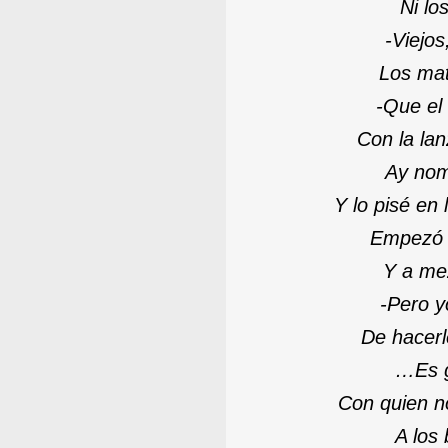
Ni lo
-
Viejos
Los ma
-
Que el 
Con la lan
Ay nom
Y lo pisé en
Empezó 
Y a me
-
Pero y
De hacerle
…
Es 
Con quien n
A los 