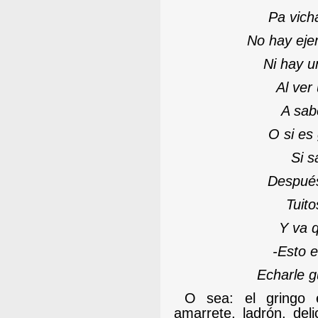
Pa vich
No hay eje
Ni hay u
Al ver
A sab
O si es
Si s
Despué
Tuito
Y va 
-
Esto e
Echarle g
O sea: el gringo e
amarrete, ladrón, deli