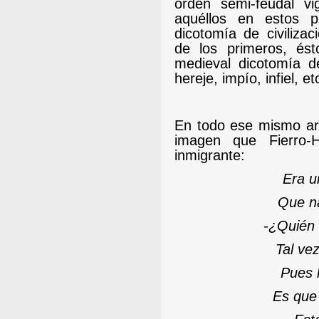
orden semi-feudal v
aquéllos en estos 
dicotomía de civilizac
de los primeros, és
medieval dicotomía de 
hereje, impío, infiel, etc
En todo ese mismo arc
imagen que Fierro-H
inmigrante:
Era u
Que na
-
¿Quién 
Tal vez
Pues 
Es que 