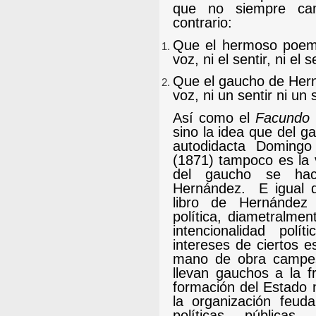
que no siempre cam
contrario:
Que el hermoso poem
voz, ni el sentir, ni el 
Que el gaucho de Her
voz, ni un sentir ni un s
Así como el
Facundo
sino la idea que del g
autodidacta Doming
(1871) tampoco es la 
del gaucho se hace
Hernández.
E igual
libro de Hernández 
política, diametralmen
intencionalidad pol
intereses de ciertos 
mano de obra campesi
llevan gauchos a la f
formación del Estado 
la organización feuda
políticas públicas