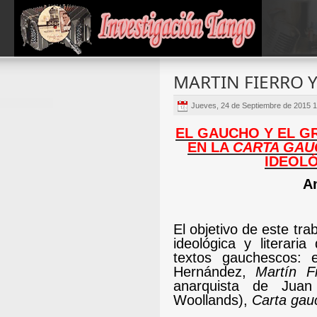
MARTIN FIERRO 
Jueves, 24 de Septiembre de 2015 
EL GAUCHO Y EL G
EN LA
CARTA GAU
IDEOL
An
El objetivo de este tra
ideológica y literari
textos gauchescos: 
Hernández,
Martín Fi
anarquista de Juan
Woollands),
Carta ga