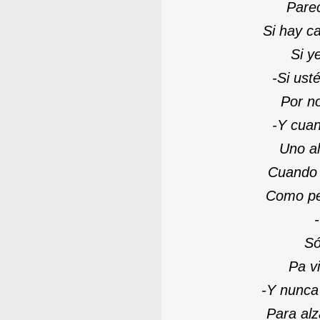
P
are
Si hay ca
Si ye
-
Si usté
Por n
-
Y cua
Uno al
Cuando 
Como pe
-
Só
Pa vi
-
Y nunca
Para al