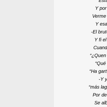
Est
Y por
Verme 
Y esa
-
El bru
Y fi e
Cuand
“¿Quen 
“Qué 
“Ha gart
-
Y y
“más lag
Por de
S
e al