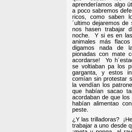
aprenderíamos algo út
a poco sabremos defe
ricos, como saben lo
´ultimo dejaremos de 
nos hasen trabajar 
noche.
Y si es en la
animales más flacos
digamos nada de la
pionadas con mate c
acordarse!
Yo h´est
se voltiaban pa los 
garganta, y estos i
comían sin protestar s
la vendían los patrone
que habían sacao tan
acordaban de que los 
habían alimentao co
peste.
¿Y las trilladoras?
¡He
trabajar a uno desde q
¡meta y ponga, al ray