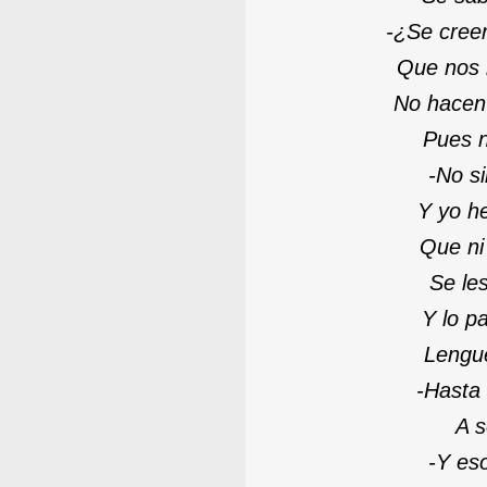
-
¿Se creer
Que nos 
No hacen 
Pues n
-
No si
Y yo he
Que ni 
Se le
Y lo p
Lengue
-
Hasta 
A s
-
Y eso