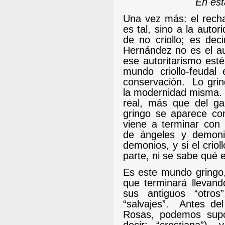
En est
Una vez más: el recha
es tal, sino a la auto
de no criollo; es dec
Hernández no es el au
ese autoritarismo esté
mundo criollo-feudal
conservación.
Lo grin
la modernidad misma.
real, más que del gau
gringo se aparece co
viene a terminar con
de ángeles y demoni
demonios, y si el criol
parte, ni se sabe qué e
Es este mundo gringo,
que terminará llevand
sus antiguos “otros”,
“salvajes”.
Antes del
Rosas, podemos supon
decir: “crestiana”),