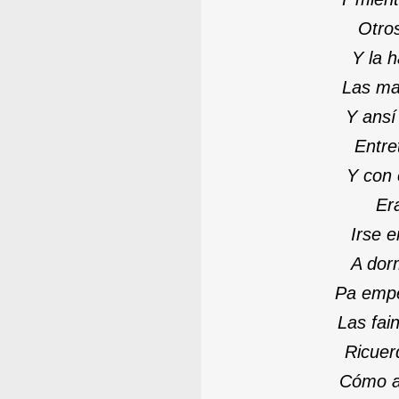
Otro
Y la 
Las ma
Y ansí
Entre
Y con 
Er
Irse 
A dor
Pa empe
Las fain
Ricuer
Cómo a