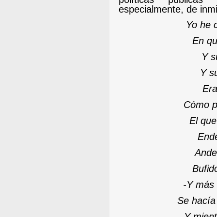
especialmente, de inm
Yo he c
En qu
Y s
Y su
Era
Cómo p
El que
Ende
Ande
Bufid
-
Y más 
Se hacía 
Y mien