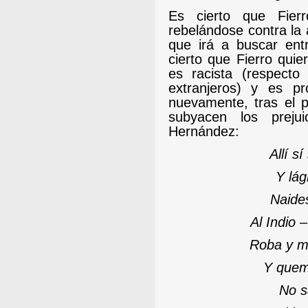
Es cierto que Fie
rebelándose contra la 
que irá a buscar entr
cierto que Fierro quie
es racista (respecto
extranjeros) y es pr
nuevamente, tras el 
subyacen los prejui
Hernández:
Allí s
Y lág
Naide
Al Indio 
Roba y m
Y quem
No s