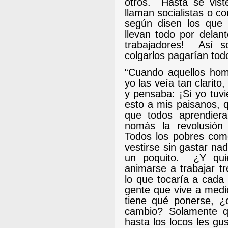
otros.
Hasta se vist
llaman socialistas o c
según disen los que 
llevan todo por delant
trabajadores!
Así s
colgarlos pagarían to
“Cuando aquellos hom
yo las veía tan clarito
y pensaba: ¡Si yo tuvi
esto a mis paisanos, 
que todos aprendier
nomás la revolusión
Todos los pobres com
vestirse sin gastar na
un poquito.
¿Y qui
animarse a trabajar t
lo que tocaría a cada
gente que vive a med
tiene qué ponerse, ¿
cambio? Solamente q
hasta los locos les gu