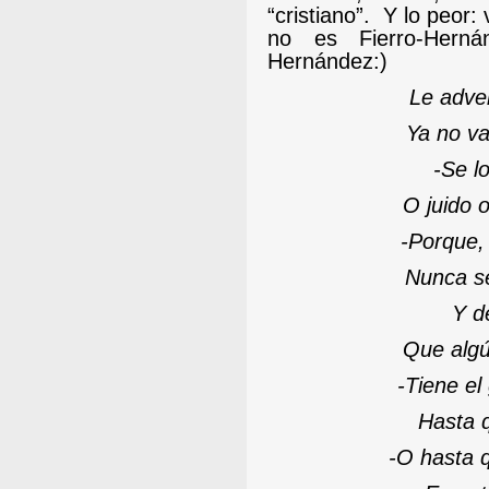
“cristiano”.
Y lo peor: 
no es Fierro-Herná
Hernández:)
Le adve
Ya no va
-
Se lo
O juido 
-
Porque, 
Nunca se
Y d
Que algú
-
Tiene el
Hasta q
-
O hasta q