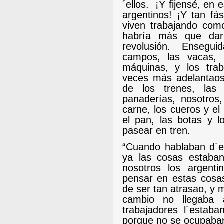
´ellos.
¡Y fijensé, en
argentinos! ¡Y tan fás
viven trabajando com
habría más que dar
revolusión.
Enseguid
campos, las vacas, 
máquinas, y los trab
veces más adelantaos
de los trenes, las 
panaderías, nosotros
carne, los cueros y el 
el pan, las botas y lo
pasear en tren.
“Cuando hablaban d´e
ya las cosas estaba
nosotros los argent
pensar en estas cosas
de ser tan atrasao, y 
cambio no llegaba 
trabajadores l´estab
porque no se ocupaban