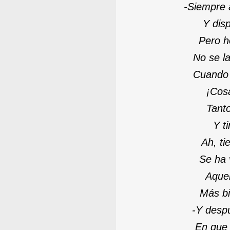
-
Siempre 
Y disp
Pero h
No se l
Cuando 
¡Cos
Tant
Y t
Ah, ti
Se ha 
Aquel
Más bi
-
Y despu
En que