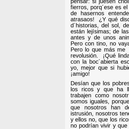
pensar: si juesen criol
fierros, porq´ese es 
de hasernos entende
atrasaos!
¿Y qué dis
d´historias, del sol, d
están lejísimas; de l
antes y de unos ani
Pero con tino, no vay
Pero lo que más me
revolusión.
¡Qué lind
con la boc´abierta es
yo, mejor que si hubi
¡amigo!
Desían que los pobre
los ricos y que ha 
trabajen como nosot
somos iguales, porque
que nosotros han de
istrusión, nosotros te
y ellos no, que los ri
no podrían vivir y que