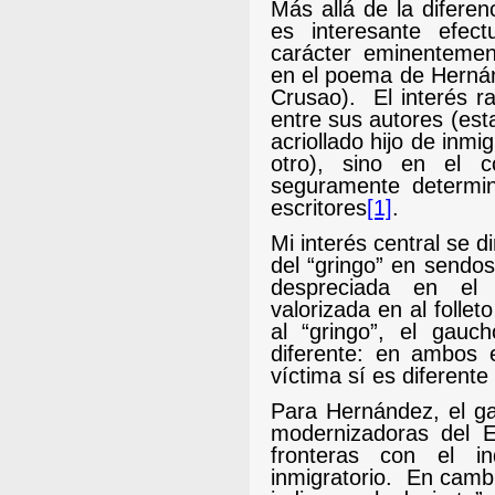
Más allá de la difere
es interesante efec
carácter eminentemen
en el poema de Hernánd
Crusao).
El interés r
entre sus autores (esta
acriollado hijo de inmi
otro), sino en el c
seguramente determi
escritores
[1]
.
Mi interés central se d
del “gringo” en sendos
despreciada en el
valorizada en al follet
al “gringo”, el gau
diferente: en ambos 
víctima sí es diferent
Para Hernández, el ga
modernizadoras del E
fronteras con el in
inmigratorio.
En cambi