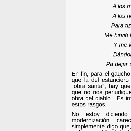
A los 
A los n
Para tiz
Me hirvió 
Y me l
-
Dándol
Pa dejar 
En fin, para el gaucho
que la del estanciero
“obra santa”, hay que
que no nos perjudiqu
obra del diablo.
Es im
estos rasgos.
No estoy diciendo
modernización carec
simplemente digo que,