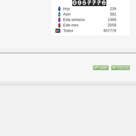
Hoy
239
Ayer
382
Esta semana
1489
Este mes
2058
Todos
957776