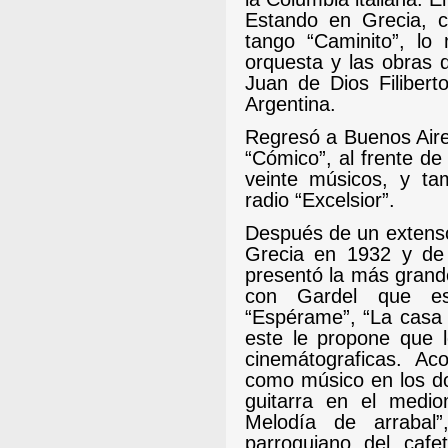
Estando en Grecia, c
tango “Caminito”, lo
orquesta y las obras 
Juan de Dios Filibert
Argentina.
Regresó a Buenos Aire
“Cómico”, al frente d
veinte músicos, y ta
radio “Excelsior”.
Después de un extenso
Grecia en 1932 y de a
presentó la más grand
con Gardel que es
“Espérame”, “La casa 
este le propone que 
cinemátograficas. A
como músico en los do
guitarra en el medio
Melodía de arrabal”
parroquiano del cafe