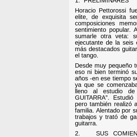
1.
PRELIMINARES
Horacio Pettorossi f
elite, de exquisita s
composiciones memo
sentimiento popular.
A
sumarle otra veta: 
ejecutante de la seis 
más destacados guitarr
el tango.
Desde muy pequeño tuv
eso ni bien terminó s
años -en ese tiempo s
ya que se comenzaba
lleno al estudio de
GUITARRA”. Estudió 
pero también realizó 
familia.
Alentado por s
trabajos y trató de g
guitarra.
2.
SUS COMIEN