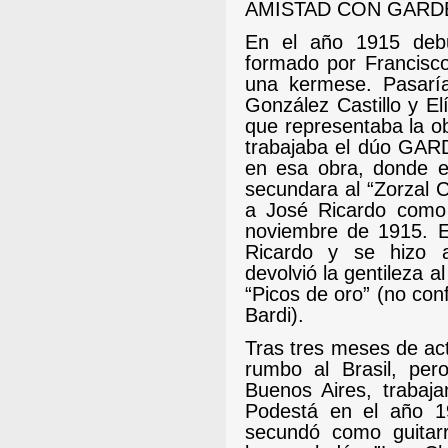
AMISTAD CON GARD
En el año 1915 deb
formado por Francisc
una kermese. Pasarí
González Castillo y El
que representaba la o
trabajaba el dúo GA
en esa obra, donde en
secundara al “Zorzal C
a José Ricardo como 
noviembre de 1915.
E
Ricardo y se hizo a
devolvió la gentileza a
“Picos de oro” (no con
Bardi).
Tras tres meses de act
rumbo al Brasil, per
Buenos Aires, trabaj
Podestá en el año 1
secundó como guitarr