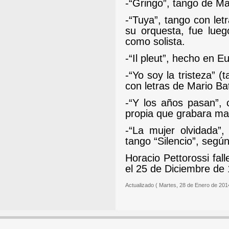
-
“Gringo”, tango de M
-
“Tuya”, tango con let
su orquesta, fue lue
como solista.
-“Il pleut”, hecho en E
-“Yo soy la tristeza” (
con letras de Mario Bat
-
“Y los años pasan”, 
propia que grabara mag
-
“La mujer olvidada”,
tango “Silencio”, seg
Horacio Pettorossi fall
el 25 de Diciembre de 
Actualizado ( Martes, 28 de Enero de 201