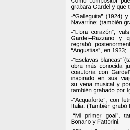
Como compositor pue
grabara Gardel y que t
-“
Galleguita” (1924) y
Navarrine; (también gr
-
“Llora corazón”, val
Gardel–Razzano y 
regrabó posteriormen
“Angustias”, en 1933;
-
“Esclavas blancas”´(t
obra más conocida jun
coautoría con Garde
inspirado en sus vi
su vena musical y po
también grabado por Ig
-“Acquaforte”, con l
Italia. (También grabó
-“Mi primer goal”, t
Bonano y Fattorini.