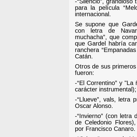
-“Silencio”, grandios
para la película “Me
internacional.
Se supone que Gardel
con letra de Navarr
muchacha”, que compu
que Gardel habría ca
ranchera “Empanadas 
Catán.
Otros de sus primeros
fueron:
-“El Correntino” y "La
carácter instrumental);
-
“Llueve”, vals, letra
Oscar Alonso.
-
“Invierno” (con letra
de Celedonio Flores)
por Francisco Canaro