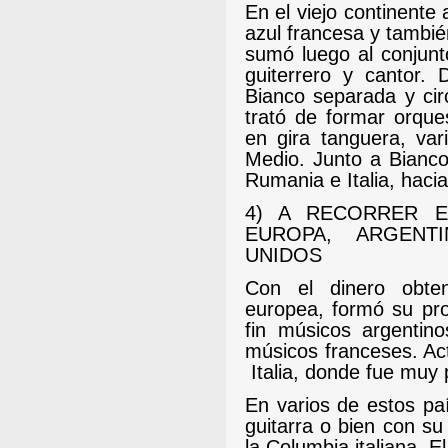
En el viejo continente 
azul francesa y tambié
sumó luego al conjunt
guiterrero y cantor.
Bianco separada y cir
trató de formar orque
en gira tanguera, var
Medio. Junto a Bianco,
Rumania e Italia, hacia
4) A RECORRER 
EUROPA, ARGENT
UNIDOS
Con el dinero obten
europea, formó su pro
fin músicos argenti
músicos franceses. Ac
Italia, donde fue muy 
En varios de estos pa
guitarra o bien con su
la Columbia italiana.
El