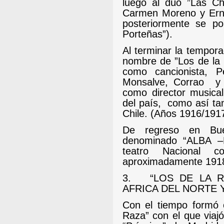
luego al dúo ”Las Ch
Carmen Moreno y Ern
posteriormente se p
Porteñas”).
Al terminar la tempora
nombre de ”Los de la 
como cancionista, P
Monsalve, Corrao
y
como director musical,
del país,
como así ta
Chile. (Años 1916/1917
De regreso en Bue
denominado “ALBA –
teatro Nacional 
aproximadamente 191
3.
“LOS DE LA R
AFRICA DEL NORTE 
Con el tiempo formó o
Raza” con el que viaj