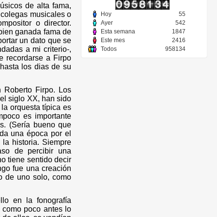
úsicos de alta fama,
, colegas musicales o
Hoy
55
mpositor o director.
Ayer
542
 bien ganada fama de
Esta semana
1847
ortar un dato que se
Este mes
2416
dadas a mi criterio-,
Todos
958134
e recordarse a Firpo
hasta los dias de su
 Roberto Firpo. Los
el siglo XX, han sido
a orquesta típica es
mpoco es importante
s. (Sería bueno que
toda una época por el
 la historia. Siempre
so de percibir una
o tiene sentido decir
ngo fue una creación
no de uno solo, como
lo en la fonografía
ó como poco antes lo