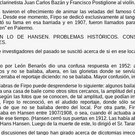
clarinetista Juan Carlos Bazán y Francisco Postiglione al violín
n tuvieron el ofrecimiento de animar las veladas del famoso 
a. Desde ese momento, Firpo se dedicó exclusivamente al tan
tó su fama en esa barriada y en 1907, fueron llamados para
en” en Palermo.
EN LO DE HANSEN. PROBLEMAS HISTÓRICOS. CON
ES.
 investigadores del pasado se suscitó acerca de si en ese loc
ado por León Benarós dio una confusa respuesta en 1952: a
s y no se bailaba, afuera, en las glorietas donde se serví
cerraba el reportaje diciendo: no se bailaba. Mayor confusión, i
labras de Firpo puede desprenderse lo siguiente: algunos bailab
ra una casa de baile como otros sitos cercanos, la amplitud del 
a según las fotos que se conocen, de tal amplitud, que podían 
 Firpo lo reconoció, en el aludido reportaje, donde sólo s
a de que no se bailaba dentro del local.
Por otra parte, F
aba en Hansen entre 1907/1908, o sea, cuando él actuaba al
e ese tiempo. (Hansen cerró sus puertas en 1912. Las había ab
Hans Hansen. Luego de la muerte de este, lo dirigió el Sr. Tara
 discusiones del tango han girado acerca de dicotomias irreco