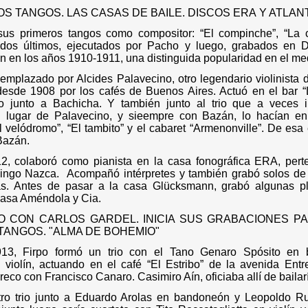
S TANGOS. LAS CASAS DE BAILE. DISCOS ERA
Y ATLAN
us primeros tangos como compositor: “El compinche”, “La 
 dos últimos, ejecutados por Pacho y luego, grabados en 
an en los años 1910-1911, una distinguida popularidad en el me
eemplazado por Alcides Palavecino, otro legendario violinista de
 desde 1908 por los cafés de Buenos Aires. Actuó en el bar “
 junto a Bachicha. Y también junto al trio que a veces i
n lugar de Palavecino, y sieempre con Bazán, lo hacían en
velódromo”, “El tambito” y el cabaret “Armenonville”. De esa 
 Bazán.
2, colaboró como pianista en la casa fonográfica ERA, pert
ingo Nazca.
Acompañó intérpretes y también grabó solos de
as. Antes de pasar a la casa Glücksmann, grabó algunas p
asa Améndola y Cia.
 CON CARLOS GARDEL. INICIA SUS GRABACIONES P
ANGOS. "ALMA DE BOHEMIO"
13, Firpo formó un trio con el Tano Genaro Spósito en
n violín, actuando en el café “El Estribo” de la avenida Ent
reco con Francisco Canaro. Casimiro Aín, oficiaba allí de bailar
ro trio junto a Eduardo Arolas en bandoneón y Leopoldo 