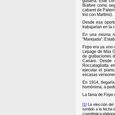
guitarra. Este co
Biafore como seg
cabaret de Paler
trio con Martino).
Desde esa oportu
trabajarían en la 
En una misma noc
“Marejada”. Estab
Firpo era ya uno 
Lepage de Max Glü
de grabaciones d
Canaro. Desde e
Roccatagliatta e
ejecutar el pian
escasas versione
En 1914, llegarí
homónima, a pedid
La fama de Firpo 
[1]
La elección del
sentido a la fecha 
cronológica elabora