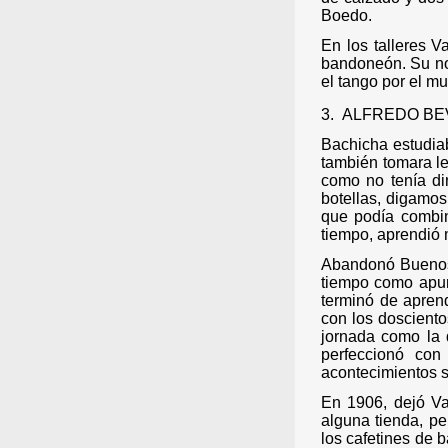
Boedo.
En los talleres 
bandoneón. Su no
el tango por el 
3.
ALFREDO BE
Bachicha estudiab
también tomara le
como no tenía di
botellas, digamos
que podía combin
tiempo, aprendió
Abandonó Buenos 
tiempo como apun
terminó de apren
con los dosciento
jornada como la d
perfeccionó con
acontecimientos 
En 1906, dejó Va
alguna tienda, pe
los cafetines de b