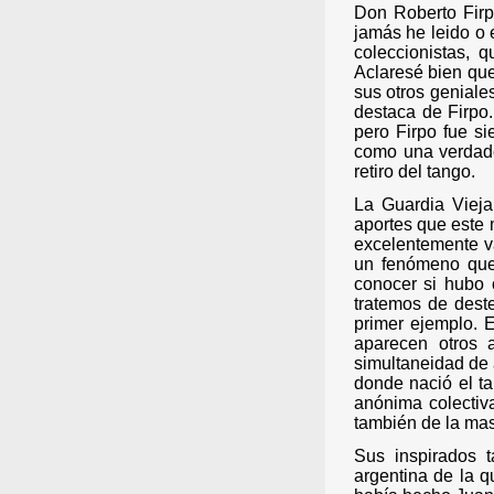
Don Roberto Firpo
jamás he leido o 
coleccionistas, 
Aclaresé bien que
sus otros geniale
destaca de Firpo.
pero Firpo fue s
como una verdade
retiro del tango.
La Guardia Vieja
aportes que este 
excelentemente va
un fenómeno que
conocer si hubo 
tratemos de deste
primer ejemplo. E
aparecen otros 
simultaneidad de 
donde nació el ta
anónima colectiv
también de la mas
Sus inspirados t
argentina de la 