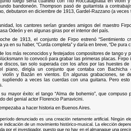
njunto luego sería cuarteto con Tito Roccatagliatta en violín
undo bandoneón. Thompson pasó de guitarrista a contrabaji
mo, debutaron en diciembre de 1913, Gardel-Razzano (a veces
nidad, los cantores serían grandes amigos del maestro Firp
casa Odeón y en algunas giras por el interior del país.
he de 1913, el conjunto de Firpo estrenó “Sentimiento crio
a ya en su haber, “Curda completa” y daría en breve, “De pura c
de los más reconocidos y festejados compositores de tango y po
cksmann lo convocó para grabar las primeras placas. Firpo in
e discos, tan solo superada con los años por las huestes de
l piano, dirigía un conjunto que contaba con Bachicha 
n violín y Bazán en vientos.
En algunas grabaciones, se ded
o, supliendo a veces las cuerdas con una guitarra. Pero est
s.
a su mayor éxito: el tango “Alma de bohemio”, que compuso p
o del genial actor Florencio Parravicini.
empezaba a hacer historia en Buenos Aires.
 período denunciado es una creación netamente artificial. Ningún el
de indicación de un movimiento histórico-musical. La elección depen
da por el investigador, puesto que no hay en el almanaque una precis