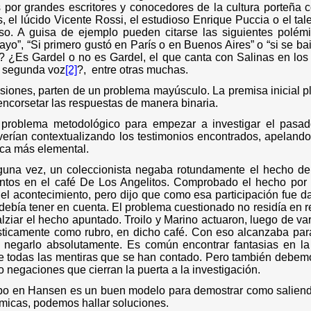
 por grandes escritores y conocedores de la cultura porteña
, el lúcido Vicente Rossi, el estudioso Enrique Puccia o el t
o. A guisa de ejemplo pueden citarse las siguientes polémi
ayo”, “Si primero gustó en París o en Buenos Aires” o “si se ba
? ¿Es Gardel o no es Gardel, el que canta con Salinas en los
a segunda voz
[2]
?,
entre otras muchas.
usiones, parten de un problema mayúsculo. La premisa inicial 
 encorsetar las respuestas de manera binaria.
 problema metodológico para empezar a investigar el pasa
verían contextualizando los testimonios encontrados, apelando 
gica más elemental.
una vez, un coleccionista negaba rotundamente el hecho de 
ntos en el café De Los Angelitos. Comprobado el hecho por d
el acontecimiento, pero dijo que como esa participación fue d
 debía tener en cuenta. El problema cuestionado no residía en r
alziar el hecho apuntado. Troilo y Marino actuaron, luego de v
ísticamente como rubro, en dicho café. Con eso alcanzaba par
 negarlo absolutamente. Es común encontrar fantasias en la 
e todas las mentiras que se han contado. Pero también debemo
o negaciones que cierran la puerta a la investigación.
rpo en Hansen es un buen modelo para demostrar como saliend
micas, podemos hallar soluciones.