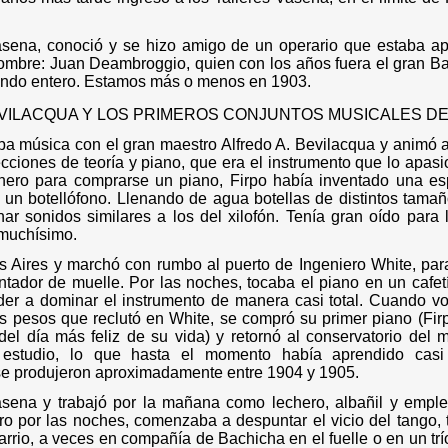
Vasena, conoció y se hizo amigo de un operario que estaba ap
mbre: Juan Deambroggio, quien con los años fuera el gran B
mundo entero. Estamos más o menos en 1903.
VILACQUA Y LOS PRIMEROS CONJUNTOS MUSICALES DE
a música con el gran maestro Alfredo A. Bevilacqua y animó a
cciones de teoría y piano, que era el instrumento que lo apasi
nero para comprarse un piano, Firpo había inventado una es
 un botellófono. Llenando de agua botellas de distintos tamañ
ar sonidos similares a los del xilofón. Tenía gran oído para
 muchísimo.
Aires y marchó con rumbo al puerto de Ingeniero White, para
tador de muelle. Por las noches, tocaba el piano en un cafet
der a dominar el instrumento de manera casi total. Cuando vo
s pesos que reclutó en White, se compró su primer piano (Fir
el día más feliz de su vida) y retornó al conservatorio del 
 estudio, lo que hasta el momento había aprendido cas
se produjeron aproximadamente entre 1904 y 1905.
sena y trabajó por la mañana como lechero, albañil y empl
ro por las noches, comenzaba a despuntar el vicio del tango, 
arrio, a veces en compañía de Bachicha en el fuelle o en un trío