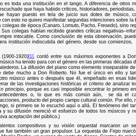
 es toda una institución en el tango. A diferencia de otros m
escuchado que haya habido criticos, historiadores, periodistas
que hayan puesto en tela de juicio sus dotes de músico, co
 con esto no quiero manifestar segundas intenciones sobre la
s colegas de época (Canaro, Lomuto, Pacho, Fresedo), sino rep
 Sus colegas habían recibido grandes críticas negativas–infun
iempre intocable. Como conclusión de esta observación, pued
ra institución indiscutida del género, desde sus comienzos,
 (1900-1920)
[1]
, contó entre sus máximos exponentes a Don
músico ha tenido para con el género en las primeras décadas d
lederos. La difusión del piano como elemento inseparable de l
 debe mucho a Don Roberto. No fue el único en ello y ta
otro músico antes o después que él, empeñado en esas lide
rrar de las investigaciones históricas el criterio de analizar 
n principio, porque es casi imposible encontrar lo primero en
antecedentes o, lo que es más común aún,
se da el ca
acciones, producto del propio campo cultural común. Por ello, n
ngo, si primero se lo escuchó aquí o allá. El fenómeno del ta
a y su difusión mereció el esfuerzo de todos los músicos y 
iva aceptación del público.)
alentos compositivos y su visión orquestal marcaron un sel
que fue también un gran propulsor. La orquesta de Firpo marc