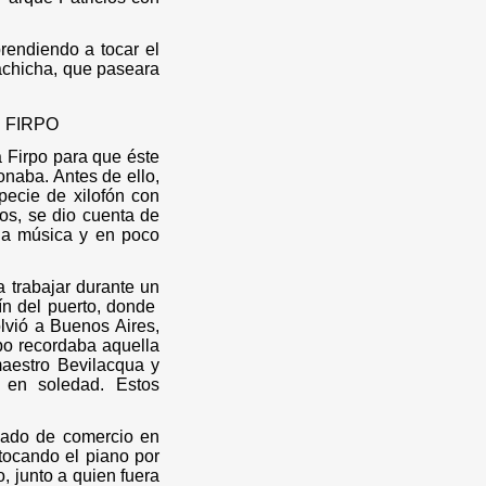
rendiendo a tocar el
achicha, que paseara
 FIRPO
 Firpo para que éste
onaba. Antes de ello,
pecie de xilofón con
os, se dio cuenta de
 la música y en poco
 trabajar durante un
ín del puerto, donde
lvió a Buenos Aires,
po recordaba aquella
maestro Bevilacqua y
i en soledad.
Estos
eado de comercio en
tocando el piano por
, junto a quien fuera