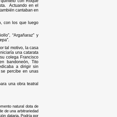
 y quinteto con Roque
sta.
Actuando en el
 también cantaban en
o, con los que luego
llo”, “Argañaraz” y
epa”.
r tal motivo, la casa
iciaría una catarata
 su colega Francisco
en bandoneón, Tito
icaba a dirigir sin
o se percibe en unas
ara una obra teatral
emento natural dota de
de de una arbitrariedad
ión dataria. Podría por