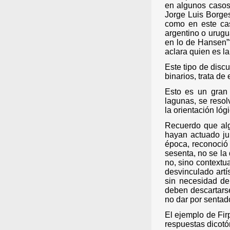
en algunos casos
Jorge Luis Borges
como en este cas
argentino o urugu
en lo de Hansen”
aclara quien es l
Este tipo de disc
binarios, trata de
Esto es un gran
lagunas, se resol
la orientación ló
Recuerdo que alg
hayan actuado ju
época, reconoció 
sesenta, no se la
no, sino contextu
desvinculado art
sin necesidad de
deben descartars
no dar por sentad
El ejemplo de Fi
respuestas dicotó