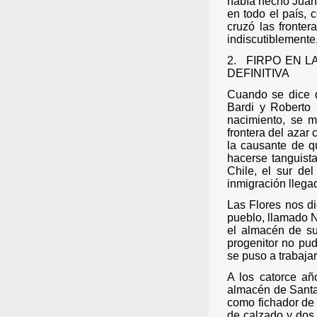
había hecho Juan 
en todo el país, 
cruzó las fronter
indiscutiblemente
2.
FIRPO EN L
DEFINITIVA
Cuando se dice q
Bardi y Roberto 
nacimiento, se m
frontera del azar 
la causante de q
hacerse tanguista
Chile, el sur de
inmigración llega
Las Flores nos di
pueblo, llamado N
el almacén de su
progenitor no pud
se puso a trabajar
A los catorce añ
almacén de Santa 
como fichador de 
de calzado y dos 