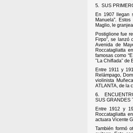
5.
SUS PRIMERO
En 1907 llegan s
Manuela”. Estos
Maglio, le granje
Postiglione fue r
Firpo”, se lanzó
Avenida de Mayo
Roccatagliatta e
famosas como “El 
"La Chiflada" de
Entre 1911 y 191
Relámpago, Dom
violinista Muñec
ATLANTA, de la c
6.
ENCUENTRO
SUS GRANDES T
Entre 1912 y 19
Roccatagliatta e
actuara Vicente G
También
formó ot