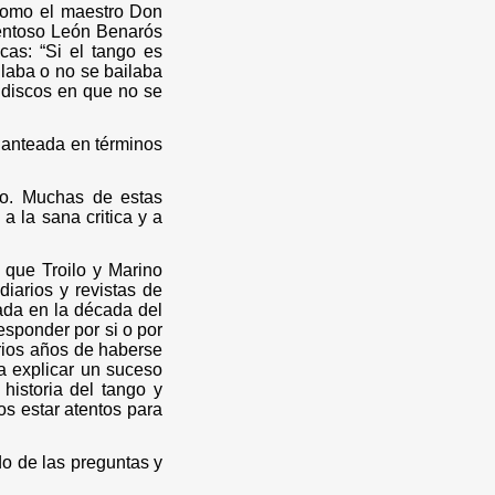
 como el maestro Don
alentoso León Benarós
cas: “Si el tango es
ilaba o no se bailaba
 discos en que no se
planteada en términos
do.
Muchas de estas
a la sana critica y a
que Troilo y Marino
iarios y revistas de
ada en la década del
esponder por si o por
arios años de haberse
a explicar un suceso
historia del tango y
s estar atentos para
o de las preguntas y