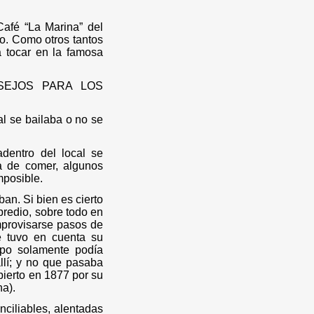
.
Café “La Marina” del
go.
Como otros tantos
 tocar en la famosa
SEJOS PARA LOS
al se bailaba o no se
dentro del local se
a de comer, algunos
mposible.
an. Si bien es cierto
predio, sobre todo en
improvisarse pasos de
e tuvo en cuenta su
irpo solamente podía
lí; y no que pasaba
ierto en 1877 por su
na).
nciliables, alentadas