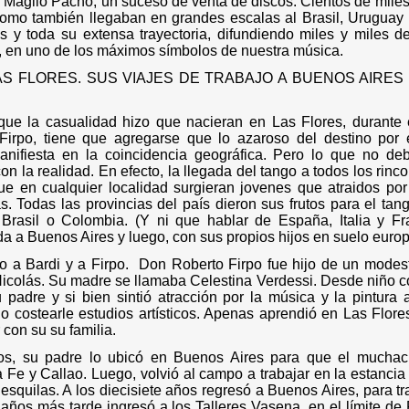
Maglio Pacho, un suceso de venta de discos. Cientos de miles 
como también llegaban en grandes escalas al Brasil, Uruguay y
as y toda su extensa trayectoria, difundiendo miles y miles de
, en uno de los máximos símbolos de nuestra música.
AS FLORES. SUS VIAJES DE TRABAJO A BUENOS AIRES
ue la casualidad hizo que nacieran en Las Flores, durante 
Firpo, tiene que agregarse que lo azaroso del destino por e
anifiesta en la coincidencia geográfica. Pero lo que no de
con la realidad. En efecto, la llegada del tango a todos los rinc
ue en cualquier localidad surgieran jovenes que atraidos por
s. Todas las provincias del país dieron sus frutos para el ta
l Brasil o Colombia. (Y ni que hablar de España, Italia y F
da a Buenos Aires y luego, con sus propios hijos en suelo europ
o a Bardi y a Firpo.
Don Roberto Firpo fue hijo de un modes
icolás. Su madre se llamaba Celestina Verdessi. Desde niño c
 padre y si bien sintió atracción por la música y la pintura
o costearle estudios artísticos. Apenas aprendió en Las Flores
 con su su familia.
os, su padre lo ubicó en Buenos Aires para que el muchac
Fe y Callao. Luego, volvió al campo a trabajar en la estanci
esquilas. A los diecisiete años regresó a Buenos Aires, para tr
años más tarde ingresó a los Talleres Vasena, en el límite de