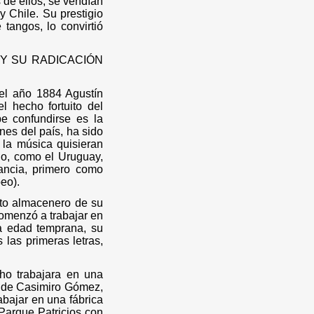
de ellos, se vendían
 Chile. Su prestigio
 tangos, lo convirtió
 Y SU RADICACIÓN
el año 1884 Agustín
l hecho fortuito del
be confundirse es la
ones del país, ha sido
 la música quisieran
ngo, como el Uruguay,
rancia, primero como
eo).
to almacenero de su
omenzó a trabajar en
 a edad temprana, su
 las primeras letras,
ho trabajara en una
a de Casimiro Gómez,
abajar en una fábrica
 Parque Patricios con