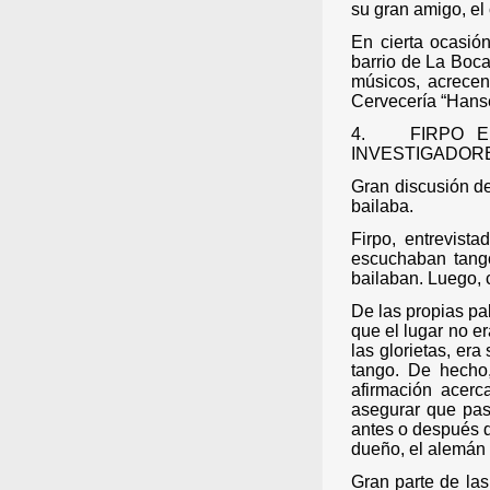
su gran amigo, el 
En cierta ocasió
barrio de La Boc
músicos, acrecen
Cervecería “Hans
4.
FIRPO 
INVESTIGADOR
Gran discusión de
bailaba.
Firpo, entrevist
escuchaban tango
bailaban. Luego, 
De las propias pa
que el lugar no e
las glorietas, er
tango. De hecho,
afirmación acerc
asegurar que pas
antes o después d
dueño, el alemán 
Gran parte de las