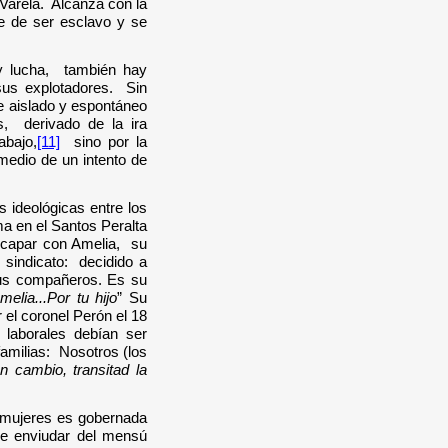
 Varela. Alcanza con la
e de ser esclavo y se
ay lucha, también hay
us explotadores. Sin
de aislado y espontáneo
s, derivado de la ira
abajo,
[11]
sino por la
medio de un intento de
s ideológicas entre los
a en el Santos Peralta
escapar con Amelia, su
sindicato: decidido a
sus compañeros. Es su
elia...Por tu hijo
”
Su
 el coronel Perón el 18
laborales debían ser
familias: Nosotros (los
n cambio, transitad la
s mujeres es gobernada
de enviudar del mensú