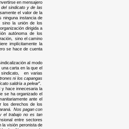
onvertirse en mensajero
 del sindicato y de las
amente el valor de la
s ninguna instancia de
 sino la unión de los
rganización dirigida a
ación autónoma de los
eración, sino el camino
iere implícitamente la
ero se hace de cuenta
sindicalización al modo
una carta en la que el
sindicato, en varias
atrones ni los capangas
cato saldría a pelear
”.
 y hace innecesaria la
e se ha organizado el
anitariamente ante el
r los derechos de los
Paraná. Nos pagan con
el trabajo no es tan
ensional entre sectores
 la visión peronista de