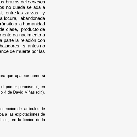
los brazos del
capanga
os no queda sellada a
, entre las zarzas, y
 la locura, abandonada
 tránsito a la humanidad
de clase, producto de
mente da nacimiento a
 parte la relación con
bajadores, si antes no
ance de muerte por las
dora que aparece como si
e el primer peronismo”, en
mo 4 de David Viñas (dir.),
recepción de artículos de
a a las explotaciones de
lí es, en la ficción de la