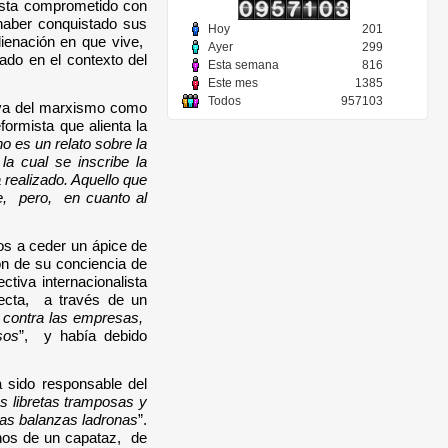
ista comprometido con
 haber conquistado sus
Hoy
201
ienación en que vive,
Ayer
299
ado en el contexto del
Esta semana
816
Este mes
1385
Todos
957103
ue va del marxismo como
formista que alienta la
o es un relato sobre la
la cual se inscribe la
 realizado. Aquello que
te, pero, en cuanto al
os a ceder un ápice de
ón de su conciencia de
tiva internacionalista
recta, a través de un
r contra las empresas,
sos
”, y había debido
 sido responsable del
as libretas tramposas y
las balanzas ladronas
”.
anos de un capataz, de