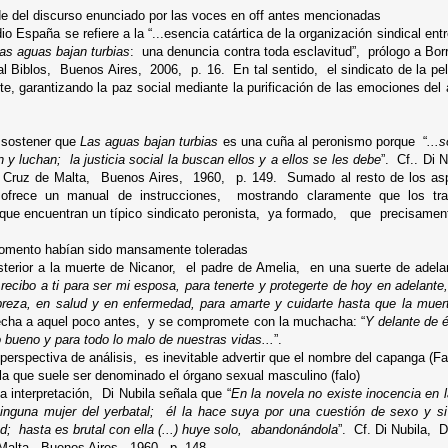
 del discurso enunciado por las voces en off antes mencionadas
o España se refiere a la “...esencia catártica de la organización sindical entre
as aguas bajan turbias
: una denuncia contra toda esclavitud”, prólogo a B
ial Biblos, Buenos Aires, 2006, p. 16. En tal sentido,
el sindicato de la pe
rte, garantizando la paz social mediante la purificación de las emociones del
l sostener que
Las aguas bajan turbias
es una cuña al peronismo porque “
...
 y luchan; la justicia social la buscan ellos y a ellos se les debe
”. Cf.. Di
 Cruz de Malta, Buenos Aires, 1960, p. 149. Sumado al resto de los asp
ofrece un manual de instrucciones, mostrando claramente que los tra
 que encuentran un típico sindicato peronista, ya formado, que precisamente
mento habían sido mansamente toleradas
erior a la muerte de Nicanor, el padre de Amelia, en una suerte de adelan
 recibo a ti para ser mi esposa, para tenerte y protegerte de hoy en adelante
obreza, en salud y en enfermedad, para amarte y cuidarte hasta que la muer
cha a aquel poco antes, y se compromete con la muchacha: “
Y delante de é
o bueno y para todo lo malo de nuestras vidas...
”.
erspectiva de análisis, es inevitable advertir que el nombre del capanga (Fa
la que suele ser denominado el órgano sexual masculino (falo)
 interpretación, Di Nubila señala que “
En la novela no existe inocencia en 
nguna mujer del yerbatal; él la hace suya por una cuestión de sexo y s
d; hasta es brutal con ella (...) huye solo, abandonándola
”. Cf. Di Nubila,
Malta, Buenos Aires, 1960, p. 148