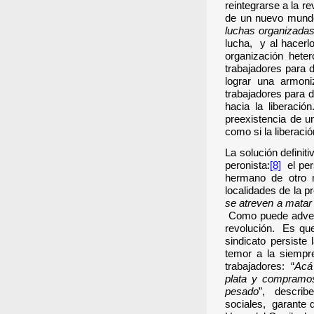
reintegrarse a la r
de un nuevo mund
luchas organizada
lucha, y al hacerlo
organización hete
trabajadores para d
lograr una armoni
trabajadores para d
hacia la liberaci
preexistencia de 
como si la liberaci
La solución definit
peronista:
[8]
el per
hermano de otro 
localidades de la 
se atreven a matar 
Como puede advert
revolución. Es que
sindicato persiste 
temor a la siempr
trabajadores: “
Acá 
plata y compramos
pesado
”, describe
sociales, garante d