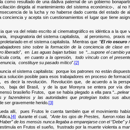
da como resultado de una dádiva paternal de un gobierno bonapart
nciliación dirigida al mantenimiento del sistema económico-, al no
secuencia de la lucha y no haberse dado cuenta del estado de al
a conciencia y acepta sin cuestionamientos el lugar que tiene asign
cia que va del relato escrito al cinematográfico es idéntica a la q
aria, impugnatoria del sistema capitalista, al peronismo, praxis re
 proletariado en el sistema capitalista. Mientras que “
El río oscuro
n
trabajadores sino sobre la formación de la conciencia de clase en 
ro liberado
”, en
Las aguas bajan turbias
se “
...supone el cambio ya
ícula corta, en cuanto a la opresión, todo vínculo con el presen
 enuncia, constituye su pasado mítico
”.
[2]
uncia el sistema capitalista: porque los patrones no están dispuest
única solución posible para esos trabajadores en proceso de formaci
, es decir la revolución. Revolución que, de acuerdo a la perspec
mo, baja del Brasil, y de la que Moreyra se entera por vía di
 mensú brasileño Frutos, que se había plegado a ella para “
...pelea
os y fazendeiros y las autoridades que protegían todos sus abu
de ser gravemente herido.
[3]
ueda allí, pues Frutos le cuenta también que el movimiento había
llica,
[4]
durante el cual, “
Ante los ojos de Prestes, fueron rotas l
 “Haber” de los mensús nunca llegaba a emparejarse con el “Debe” y 
o estimula en Frutos el sueño, frustrado por la muerte violenta a m