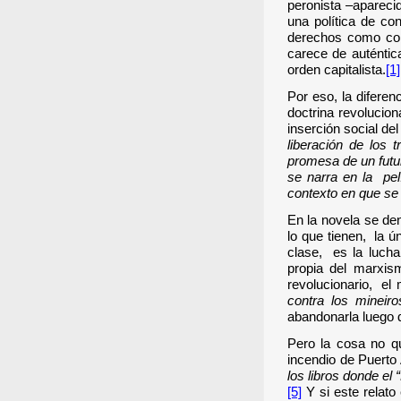
peronista –apareci
una política de co
derechos como con
carece de auténtic
orden capitalista.
[1]
Por eso, la diferen
doctrina revolucion
inserción social del
liberación de los 
promesa de un futu
se narra en la pel
contexto en que se
En la novela se den
lo que tienen, la 
clase, es la lucha
propia del marxis
revolucionario, el
contra los mineir
abandonarla luego 
Pero la cosa no q
incendio de Puerto A
los libros donde el
[5]
Y si este relat