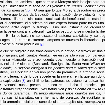
evolución, es también el que permite a Moreyra abrir los ojos para c
o y “
...bajar hasta la zona de los yerbales de cultivo, conocer eso
s de los mensús
”.
[6]
O sea que lo que Moreyra descubre es precis
 intuye que lo que dará solución a la situación de explotación no e
rónoma, llámese sindicato, sociedad de beneficencia o estado,
ar el combate: el sindicato del que espera formar parte no es una o
zación entre capital y trabajo, sino una instancia de organiz
ar la pelea contra la patronal. En
El río oscuro
no se muestra la lib
ón.
En la película no se discute el sistema capitalista y se sug
un agente de cambio externo: tampoco se muestra la liberación, p
ón ya se hubiera producido.
[7]
iva que se sugiere a los trabajadores es la armonía a través de una 
sonaje principal, Santos Peralta, lee en voz alta a sus compañeros 
mensú –llamado Lorenzo- cuenta que, desde la formación del 
provincia de Misiones (Bonpland, San Ignacio, Santa Ana)
“
Ni los p
a nadie, ni siquiera castigan a los peones porque saben que el sindi
irse, el sindicato en versión peronista promueve la armonía social
, a diferencia de lo que sucede en la novela, en la que aun dond
la explotación,
[9]
en el filme los patrones se avienen a actuar hum
e eventual –nunca presente, nunca real-, lucha del sindicato po
estamos muy contentos. Nos tratan bien y no es como en el Alto 
 donde queremos. Ya tengo ahorrados unos cuantos pesitos, y 
 su casi idílica situación el hermano de Lorenzo.
Un equilibrio t
e la armonía social en el seno del sistema capitalista, reemplaza en