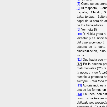
[7]
Como se desprende
[8]
Al respecto, Claudi
España, Claudio, “
L
bajan turbias
, Editor
papel de la obra de a
de los trabajadores
[9]
Ver nota 15
[10]
Di Nubila yerra a
levantan y se sindican
del cine argentino ll
,
escena de la carta 
sindicalización, sino
lucha.
[11]
Que hasta ese mo
[12]
En la escena post
matrimoniales (“
Yo te
la riqueza y en la p
cumple la promesa he
siempre...Para todo l
[13]
Autorizando esta p
una de las formas en 
[14]
En línea con esta
como no la hay en ni
defiende una propieda
argentino ll
, Cruz de 