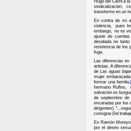
Hugo del Carril a l
sindicalización, c
transforme en un h
En contra de mi a
violencia, pues l
embargo, no es viol
ajuste de cuentas
desatada no tanto
resistencia de los
fuga.
Las diferencias en 
artistas.
A diferenc
de
Las aguas bajan
mujer embarazada,
formar una familia,
hermano Rufino, a
salvación es burgue
de septiembre de 
encaradas por los d
dirigentes) “
...
segui
consigna Del trabaj
En Ramón Moreyra, 
por el deseo sexu