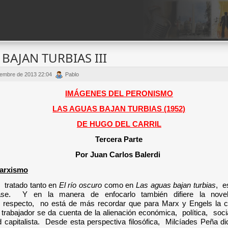
BAJAN TURBIAS III
ciembre de 2013 22:04
Pablo
IMÁGENES DEL PERONISMO
LAS AGUAS BAJAN TURBIAS (1952)
DE HUGO DEL CARRIL
Tercera Parte
Por Juan Carlos Balerdi
arxismo
, tratado tanto en
El río oscuro
como en
Las aguas bajan turbias
, e
ase. Y en la manera de enfocarlo también difiere la nove
l respecto, no está de más recordar que para Marx y Engels la c
 trabajador se
da cuenta de la alienación económica, política, socia
d capitalista. Desde esta perspectiva filosófica, Milcíades Peña
di