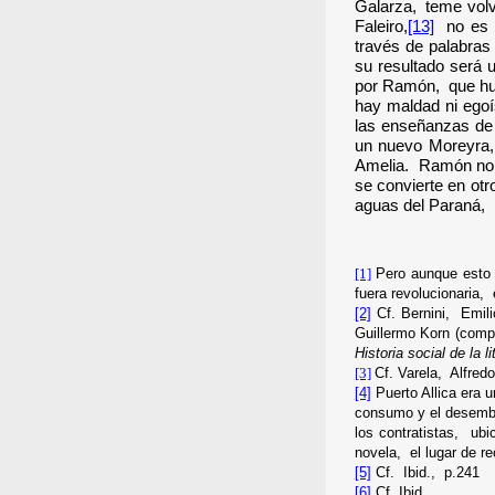
Galarza, teme volve
Faleiro,
[13]
no es m
través de palabras
su resultado será 
por Ramón, que huy
hay maldad ni egoí
las enseñanzas de
un nuevo Moreyra, 
Amelia. Ramón no pu
se convierte en otr
aguas del Paraná, 
[1]
Pero aunque esto
fuera revolucionaria,
[2]
Cf.
Bernini, Emili
Guillermo Korn (comp
Historia social de la l
[3]
Cf. Varela, Alfred
[4]
Puerto Allica era u
consumo y el desemba
los contratistas, ubi
novela, el lugar de r
[5]
Cf. Ibid., p.241
[6]
Cf. Ibid.