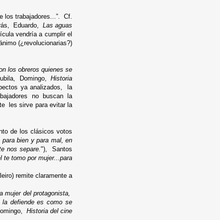
 los trabajadores...”. Cf.
orrás, Eduardo,
Las aguas
lícula vendría a cumplir el
 ánimo (¿revolucionarias?)
son los obreros quienes se
 Nubila, Domingo,
Historia
ectos ya analizados, la
bajadores no buscan la
 les sirve para evitar la
to de los clásicos votos
, para bien y para mal, en
te nos separe.
")
, Santos
l te tomo por mujer...para
leiro) remite claramente a
la mujer del protagonista,
i la defiende es como se
 Domingo,
Historia del cine