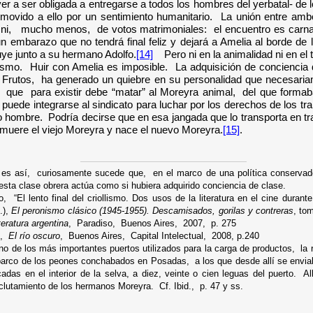
r a ser obligada a entregarse a todos los hombres del yerbatal- de 
ovido a ello por un sentimiento humanitario. La unión entre amb
 ni, mucho menos, de votos matrimoniales: el encuentro es carnal
un embarazo que no tendrá final feliz y dejará a Amelia al borde de
e junto a su hermano Adolfo.
[14]
Pero ni en la animalidad ni en el
smo. Huir con Amelia es imposible. La adquisición de conciencia 
 Frutos, ha generado un quiebre en su personalidad que necesaria
que para existir debe “matar” al Moreyra animal, del que formaba
ede integrarse al sindicato para luchar por los derechos de los tra
o hombre. Podría decirse que en esa jangada que lo transporta en tr
muere el viejo Moreyra y nace el nuevo Moreyra.
[15]
.
 es así, curiosamente sucede que, en el marco de una política conserva
 esta clase obrera actúa como si hubiera adquirido conciencia de clase.
o, “El lento final del criollismo. Dos usos de la literatura en el cine durant
.),
El peronismo clásico (1945-1955). Descamisados, gorilas y contreras
, to
iteratura argentina
, Paradiso, Buenos Aires, 2007, p.
275
o,
El río oscuro
, Buenos Aires, Capital Intelectual, 2008, p.240
no de los más importantes puertos utilizados para la carga de productos, la 
rco de los peones conchabados en Posadas, a los que desde allí se enviab
cadas en el interior de la selva, a diez, veinte o cien leguas del puerto. Al
eclutamiento de los hermanos Moreyra. Cf. Ibid., p. 47 y ss.