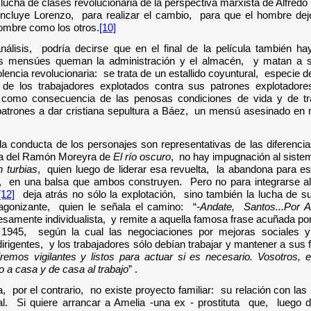
a lucha de clases revolucionaria de la perspectiva marxista de Alfredo
oncluye Lorenzo, para realizar el cambio, para que el hombre dej
ombre como los otros.
[10]
nálisis, podría decirse que en el final de la película también h
os mensúes queman la administración y el almacén, y matan a s
encia revolucionaria: se trata de un estallido coyuntural, especie 
 de los trabajadores explotados contra sus patrones explotadore
 como consecuencia de las penosas condiciones de vida y de tr
 patrones a dar cristiana sepultura a Báez, un mensú asesinado en 
la conducta de los personajes son representativas de las diferencia
ia del Ramón Moreyra de
El río oscuro
, no hay impugnación al sistem
 turbias
, quien luego de liderar esa revuelta, la abandona para 
 en una balsa que ambos construyen. Pero no para integrarse al 
[12]
deja atrás no sólo la explotación, sino también la lucha de 
gonizante, quien le señala el camino: “
-Andate, Santos...Por Am
samente individualista, y remite a aquella famosa frase acuñada por
1945, según la cual las negociaciones por mejoras sociales y 
irigentes, y los trabajadores sólo debían trabajar y mantener a sus 
remos vigilantes y listos para actuar si es necesario. Vosotros, e
o a casa y de casa al trabajo
”
.
por el contrario, no existe proyecto familiar: su relación con la
al. Si quiere arrancar a Amelia -una ex - prostituta que, luego 