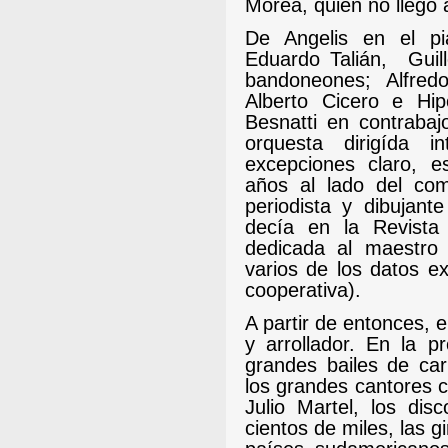
Morea, quien no llegó 
De Angelis en el pi
Eduardo Talián,
Guil
bandoneones; Alfred
Alberto Cicero e Hip
Besnatti en contrabaj
orquesta dirigída i
excepciones claro, 
años al lado del comp
periodista y dibujant
decía en la Revist
dedicada al maestro
varios de los datos e
cooperativa).
A partir de entonces, e
y arrollador. En la p
grandes bailes de car
los grandes cantores c
Julio Martel, los d
cientos de miles, las gi