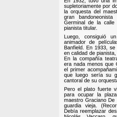
En 1932, tuvo una im
supletoriamente por do
la orquesta del maest
gran bandoneonista
Germinal de la calle 
pianista titular.
Luego, consiguió un
animador de películ
Banfield. En 1933, se
en calidad de pianista
En la compañía teatra
era nada menos que C
el primer acompañamie
que luego sería su 
cantoral de su orquesta
Pero el plato fuerte 
para ocupar la plaza
maestro Graciano De L
guardia vieja. (Rec
Debía reemplazar desd
Nicolás Vaccaro, 