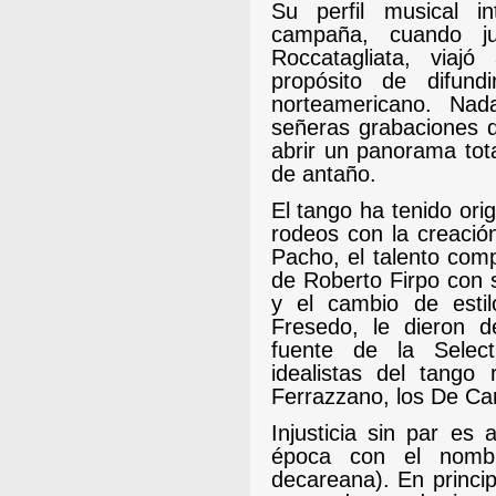
Su perfil musical i
campaña, cuando ju
Roccatagliata, viaj
propósito de difund
norteamericano. Na
señeras grabaciones d
abrir un panorama tot
de antaño.
El tango ha tenido ori
rodeos con la creació
Pacho, el talento compo
de Roberto Firpo con s
y el cambio de esti
Fresedo, le dieron 
fuente de la Selec
idealistas del tango
Ferrazzano, los De Car
Injusticia sin par es
época con el nomb
decareana). En princi