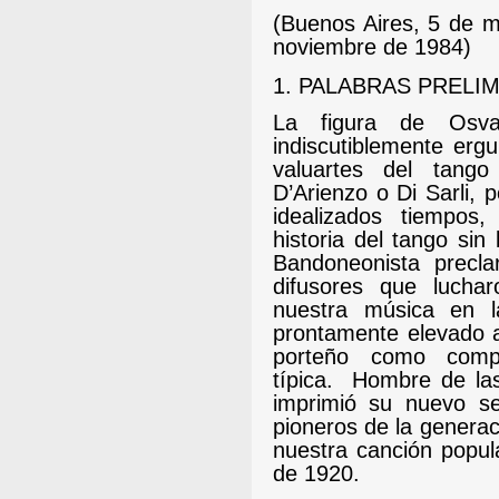
(Buenos Aires, 5 de 
noviembre de 1984)
1.
PALABRAS PRELI
La figura de Osva
indiscutiblemente erg
valuartes del tang
D’Arienzo o Di Sarli, 
idealizados tiempos
historia del tango si
Bandoneonista precl
difusores que lucha
nuestra música en l
prontamente elevado a
porteño como compo
típica.
Hombre de las 
imprimió su nuevo sel
pioneros de la genera
nuestra canción popul
de 1920.