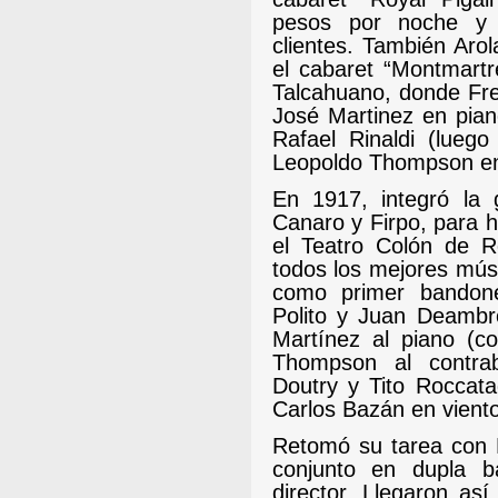
pesos por noche y p
clientes. También Arol
el cabaret “Montmartr
Talcahuano, donde Fre
José Martinez en pian
Rafael Rinaldi (luego
Leopoldo Thompson en
En 1917, integró la 
Canaro y Firpo, para h
el Teatro Colón de Ro
todos los mejores mús
como primer bandone
Polito y Juan Deambr
Martínez al piano (c
Thompson al contrab
Doutry y Tito Roccatag
Carlos Bazán en vient
Retomó su tarea con 
conjunto en dupla b
director. Llegaron así