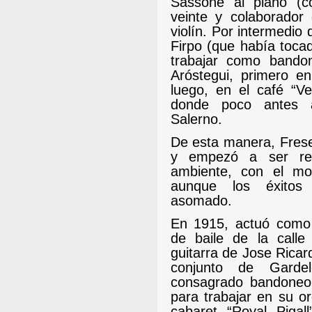
Sassone al piano (c
veinte y colaborador
violín. Por intermedio
Firpo (que había toca
trabajar como bando
Aróstegui, primero e
luego, en el café “Ve
donde poco antes 
Salerno.
De esta manera, Frese
y empezó a ser re
ambiente, con el mo
aunque los éxitos
asomado.
En 1915, actuó como
de baile de la calle
guitarra de Jose Ricar
conjunto de Garde
consagrado bandoneon
para trabajar en su or
cabaret “Royal Piga