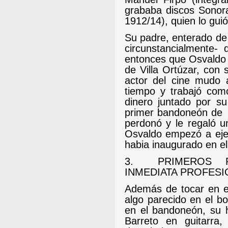
grababa discos Sonora
1912/14), quien lo gu
Su padre, enterado de
circunstancialmente-
entonces que Osvaldo N
de Villa Ortúzar, con
actor del cine mudo a
tiempo y trabajó com
dinero juntado por su
primer bandoneón de
perdonó y le regaló u
Osvaldo empezó a ejer
habia inaugurado en el
3.
PRIMEROS 
INMEDIATA PROFESI
Además de tocar en el
algo parecido en el b
en el bandoneón, su h
Barreto en guitarra,