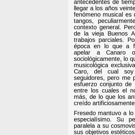
antecedentes de tiemp
llegar a los años vein
fenómeno musical es u
tangos, peculiarment
contexto general. Per
de la vieja Buenos 
trabajos parciales. P
época en lo que a f
apelar a Canaro o
sociológicamente, lo q
musicológica exclusiv
Caro, del cual so
seguidores, pero me p
esfuerzo conjunto de
entre los cuales el
más, de lo que los an
creído artificiosament
Fresedo mantuvo a lo l
especialísimo. Su p
paralela a su cosmovi
sus objetivos estético