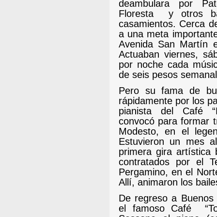
deambulara por Pate
Floresta
y otros b
casamientos. Cerca de 1
a una meta importante
Avenida San Martín e
Actuaban viernes, s
por noche cada músic
de seis pesos semana
Pero su fama de bue
rápidamente por los pa
pianista del Café “
convocó para formar tri
Modesto, en el legen
Estuvieron un mes al
primera gira artística
contratados por el T
Pergamino, en el Nort
Allí, animaron los bail
De regreso a Buenos A
el famoso Café
“T