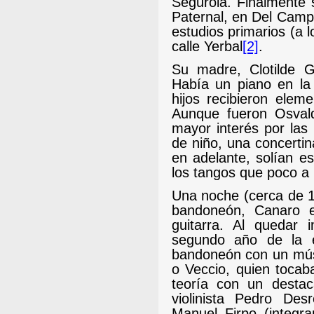
Segurola. Finalmente s
Paternal, en Del Camp
estudios primarios (a 
calle Yerbal
[2]
.
Su madre, Clotilde G
Había un piano en la
hijos recibieron elem
Aunque fueron Osvald
mayor interés por las
de niño, una concerti
en adelante, solían es
los tangos que poco a 
Una noche (cerca de 1
bandoneón, Canaro e
guitarra. Al quedar 
segundo año de la e
bandoneón con un músi
o Veccio, quien tocab
teoría con un destac
violinista Pedro Des
Manuel Firpo (integr