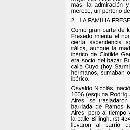
más, la admiración y
merece, un porteño de
2.
LA FAMILIA FRES
Como gran parte de los
Fresedo mienta el nom
cierta ascendencia s
itálica, aunque la ma
ibérico de Clotilde G
era socio del bazar Buz
calle Cuyo (hoy Sarm
hermanos, sumaban och
ibérico.
Osvaldo Nicolás, naci
1606 (esquina Rodríg
Aires, se trasladaro
barriada de Ramos M
Aires, pero al tiempo v
la calle Billinghurst 43
llevaron al barrio 