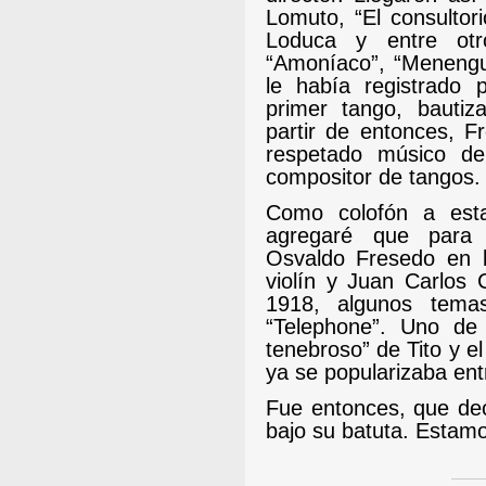
Lomuto, “El consultor
Loduca y entre ot
“Amoníaco”, “Menengui
le había registrado 
primer tango, bautiz
partir de entonces, F
respetado músico de
compositor de tangos
Como colofón a esta
agregaré que para r
Osvaldo Fresedo en b
violín y Juan Carlos 
1918, algunos temas
“Telephone”. Uno de
tenebroso” de Tito y e
ya se popularizaba entr
Fue entonces, que dec
bajo su batuta. Estam