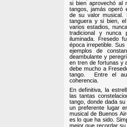
si bien aprovechó al 
tangos, jamás operó e
de su valor musical. 
tanguera y si bien, e
varios estadios, nunc
tradicional y nunca 
iluminada. Fresedo f
época irrepetible. Sus
ejemplos de consta
deambulante y peregri
en tren de fortunas y 
debe mucho a Fresed
tango.
Entre el a
coherencia.
En definitiva, la estr
las tantas constelacio
tango, donde dada su 
un preferente lugar e
musical de Buenos Aire
es lo que ha sido. Sim
mejor que recordar su 