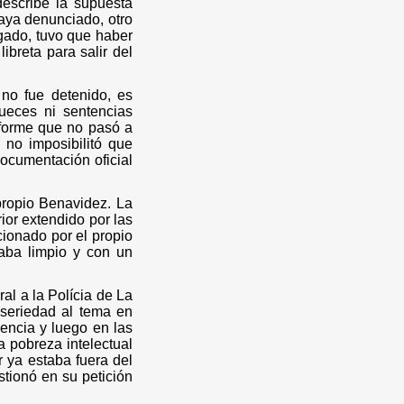
escribe la supuesta
aya denunciado, otro
egado, tuvo que haber
breta para salir del
 no fue detenido, es
jueces ni sentencias
nforme que no pasó a
 no imposibilitó que
documentación oficial
propio Benavidez. La
rior extendido por las
icionado por el propio
daba limpio y con un
ral a la Polícia de La
 seriedad al tema en
encia y luego en las
a pobreza intelectual
r ya estaba fuera del
stionó en su petición