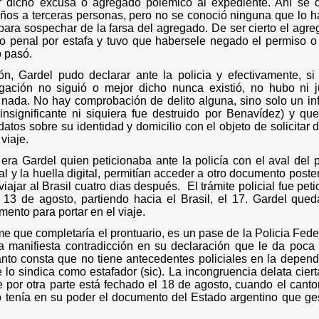
 dicho excusa o agregado polémico al expediente. Ahí se d
ños a terceras personas, pero no se conoció ninguna que lo h
para sospechar de la farsa del agregado. De ser cierto el agr
 penal por estafa y tuvo que habersele negado el permiso o li
o pasó.
ón, Gardel pudo declarar ante la policia y efectivamente, si
igación no siguió o mejor dicho nunca existió, no hubo ni 
i nada. No hay comprobación de delito alguna, sino solo un i
nsignificante ni siquiera fue destruido por Benavídez) y que
datos sobre su identidad y domicilio con el objeto de solicitar 
viaje.
ra Gardel quien peticionaba ante la policía con el aval del 
al y la huella digital, permitían acceder a otro documento poste
iajar al Brasil cuatro dias después.
El trámite policial fue pet
l 13 de agosto, partiendo hacia el Brasil, el 17. Gardel que
mento para portar en el viaje.
rme que completaría el prontuario, es un pase de la Policia Fede
na manifiesta contradicción en su declaración que le da poca
anto consta que no tiene antecedentes policiales en la depend
 lo sindica como estafador (sic). La incongruencia delata ciert
e por otra parte está fechado el 18 de agosto, cuando el canto
to tenía en su poder el documento del Estado argentino que ge