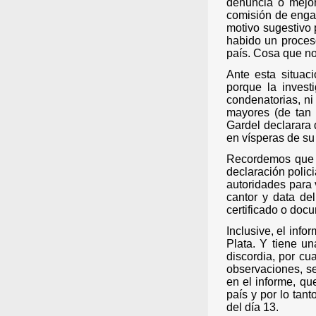
denuncia o mejor
comisión de enga
motivo sugestivo 
habido un proceso
país. Cosa que n
Ante esta situaci
porque la invest
condenatorias, n
mayores (de tan i
Gardel declarara 
en vísperas de su 
Recordemos que e
declaración polici
autoridades para v
cantor y data de
certificado o docu
Inclusive, el info
Plata. Y tiene u
discordia, por cu
observaciones, se
en el informe, qu
país y por lo tan
del día 13.