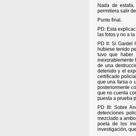
Nada de estafa, 
permitiera salir d
Punto final.
PD: Esta explicac
las fotos y no a la
PD II: Si Gardel 
hubiese tenido p
tuvo que haber s
inexorablemente h
de una destrucci
detenido y el ex
certificado policia
que una farsa o u
posteriormente co
que no cuenta co
puesta a prueba p
PD III: Sobre An
detenciones pol
mezclado a ambos 
poeta de los in
investigación, qu