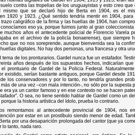
l suelo contra las tropelias de los uruguayistas y esto creo que
El mismo que se declaró hijo de Berta en 1904, es el mi
n 1920 y 1923. ¿Qué sentido tendría mentir en 1904, para
 trazo caligráfico de la firma y las huellas de 1904, han compr
 conocíamos eso ya, porque fuimos junto al gran coleccionist
 muchos años el antecedente policial de Florencio Varela p
ajaba en el archivo de la policía bonaerense), que siempre 
cho que no nos soreprende, aunque bienvenida sea la confirma
 huellas digitales. No hay dos personas, una francesa y otra uru
l tema de los pronturarios. Gardel nunca fue un estafador. Test
reinta años después de los supuestos hechos, indicarían que e
 el prontuario de Gardel de la Policia Federal. Naturalmente
er existido, serían bastante antiguos, porque Gardel desde 191
de los conservadores y por lo tanto, no tendría grandes prob
más de una vez –con mala intención-, no sólo por la supesta p
que era ya un cantor famoso y en ese contexto no se hacen pate
tafador”.
O sea, no tiene sentido hablar de Gardel como un del
orque la historia artística del ídolo, prueba lo contrario.
os remontamos al antecedente provincial de 1904, nos e
ención por estar en un prostíbulo siendo menor de edad. Tamb
Berta por una desaparición prolongada del cantor (que ya com
or lo tanto, nada raro
.