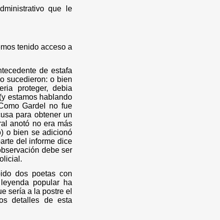
ministrativo que le
emos tenido acceso a
ntecedente de estafa
o sucedieron: o bien
ria proteger, debia
 (y estamos hablando
 Como Gardel no fue
cusa para obtener un
ral anotó no era más
) o bien se adicionó
arte del informe dice
observación debe ser
licial.
bido dos poetas con
 leyenda popular ha
 sería a la postre el
os detalles de esta