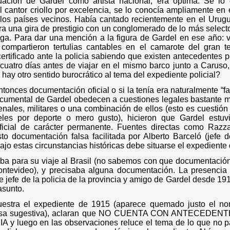
tuación de Gardel como artista nacional, era óptima. Se lo
 cantor criollo por excelencia, se lo conocía ampliamente en
 los países vecinos. Había cantado recientemente en el Urug
para una gira de prestigio con un conglomerado de lo más selecto
a. Para dar una mención a la figura de Gardel en ese año: via
compartieron tertulias cantables en el camarote del gran te
certificado ante la policia sabiendo que existen antecedentes p
, cuatro días antes de viajar en el mismo barco junto a Caruso, 
hay otro sentido burocrático al tema del expediente policial?
ntonces documentación oficial o si la tenía era naturalmente “f
documental de Gardel obedecen a cuestiones legales bastante 
penales, militares o una combinación de ellos (esto es cuestión
les por deporte o mero gusto), hicieron que Gardel estuv
ficial de carácter permanente. Fuentes directas como Raz
to documentación falsa facilitada por Alberto Barceló (jefe 
ajo estas circunstancias históricas debe situarse el expediente
ba para su viaje al Brasil (no sabemos con que documentación 
Montevideo), y precisaba alguna documentación. La presenci
de jefe de la policia de la provincia y amigo de Gardel desde 1913
asunto.
uestra el expediente de 1915 (aparece quemado justo el n
 cosa sugestiva), aclaran que NO CUENTA CON ANTECEDE
 luego en las observaciones reluce el tema de lo que no p