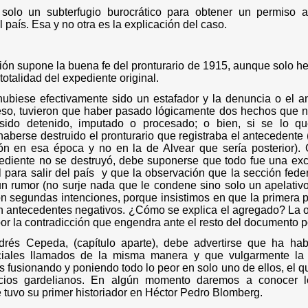
solo un subterfugio burocrático para obtener un permiso ad
el país. Esa y no otra es la explicación del caso.
ión supone la buena fe del pronturario de 1915, aunque solo h
 totalidad del expediente original.
hubiese efectivamente sido un estafador y la denuncia o el a
eso, tuvieron que haber pasado lógicamente dos hechos que n
ido detenido, imputado o procesado; o bien, si se lo que
aberse destruido el pronturario que registraba el antecedente
ón en esa época y no en la de Alvear que sería posterior).
pediente no se destruyó, debe suponerse que todo fue una ex
l para salir del país
y que la observación que la sección fede
n rumor (no surje nada que le condene sino solo un apelativo
n segundas intenciones, porque insistimos en que la primera p
n antecedentes negativos. ¿Cómo se explica el agregado? La 
or la contradicción que engendra ante el resto del documento po
drés Cepeda, (capítulo aparte), debe advertirse que ha ha
iciales llamados de la misma manera y que vulgarmente la
fusionando y poniendo todo lo peor en solo uno de ellos, el que
icios gardelianos. En algún momento daremos a conocer l
e tuvo su primer historiador en Héctor Pedro Blomberg.