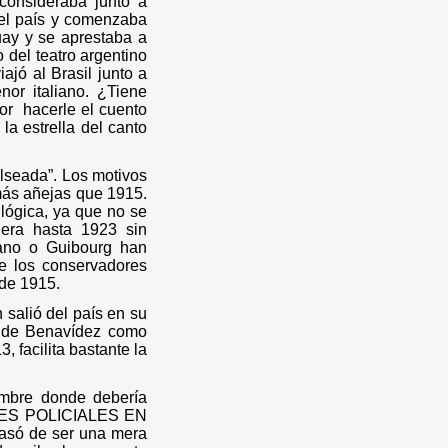
 consideraba junto a
 el país y comenzaba
uay y se aprestaba a
 del teatro argentino
jó al Brasil junto a
nor italiano. ¿Tiene
or
hacerle el cuento
la estrella del canto
alseada”. Los motivos
más añejas que 1915.
 lógica, ya que no se
iera hasta 1923 sin
zano o Guibourg han
de los conservadores
 de 1915.
salió del país en su
a de Benavídez como
, facilita bastante la
ombre donde debería
NTES POLICIALES EN
asó de ser una mera