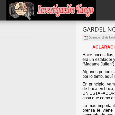
GARDEL NO
Domingo, 18 de Nov
ACLARACI
Hace pocos dias, 
era un estafador y
“Madame Julien”)
Algunos periodist
por lo tanto, aquí
En principio, vam
de boca en boca, 
UN ESTAFADOR, com
cosa que como en 
Lo más important
prensa le viene 
comprobado que la