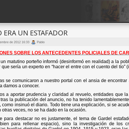
 ERA UN ESTAFADOR
iembre de 2012 16:33
Pablo
ONES SOBRE LOS ANTECEDENTES POLICIALES
DE CA
un matutino porteño informó (desinformó en realidad) a la pob
 que sería un experto en “hacer el entre con el cuento del tío” 
.
as se comunicaron a nuestro portal con el ansia de encontrar 
 la damos a conocer.
os a aportar prudencia y claridad al revuelo, entidades que la 
tras la publicación del anuncio, no ha tenido lamentablemente
o insinuó el diario. Todo tiene una explicación, si se acude 
otras veces, no se ha dado en la ocasión.
e para destacar no es justamente, el tema de Gardel estafado
bien para rellenar espacio), sino la investigación de los c
s huellas digitales de Gardel en 1904, 1915 y 1923, eran las