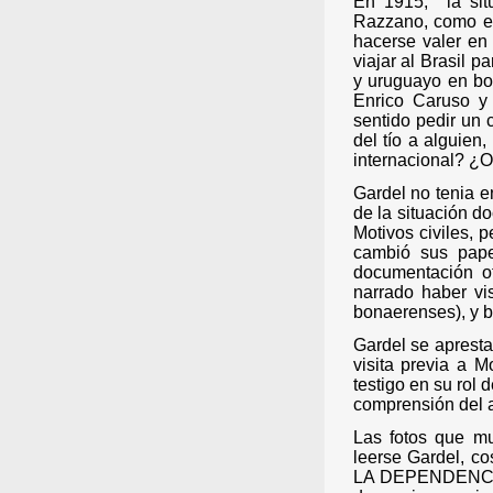
En 1915,
la si
Razzano, como el
hacerse valer en
viajar al Brasil 
y uruguayo en bog
Enrico Caruso y 
sentido pedir un 
del tío a alguien
internacional? ¿O 
Gardel no tenia e
de la situación 
Motivos civiles, 
cambió sus pape
documentación o
narrado haber vis
bonaerenses), y b
Gardel se apresta
visita previa a 
testigo en su rol 
comprensión del 
Las fotos que m
leerse Gardel,
LA DEPENDENCIA y