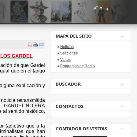
MAPA DEL SITIO
Noticias
Secciones
RLOS GARDEL
Varios
lación de que Gardel
Programas de Radio
(igual que en el tango
BUSCADOR
alguna explicación y
noticia retransmitida
.
GARDEL NO ERA
CONTACTOS
al sentido histórico,
r (adjetivo que a la
CONTADOR DE VISITAS
riminalistas que han
 mismas. Este aporte