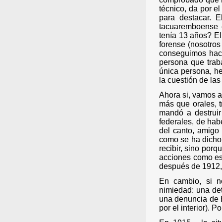
técnico, da por e
para destacar. 
tacuaremboense e
tenía 13 años? El
forense (nosotros
conseguimos hace
persona que trab
única persona, he
la cuestión de las
Ahora si, vamos a
más que orales, t
mandó a destruir
federales, de hab
del canto, amigo 
como se ha dicho 
recibir, sino por
acciones como es
después de 1912, p
En cambio, si n
nimiedad: una det
una denuncia de 
por el interior). P