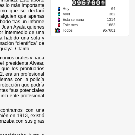
 es lo más importante
Hoy
64
smo que se declaró
Ayer
382
 alguien que apenas
Esta semana
1314
obado tras un informe
Este mes
1883
a
Juan Ayala quienes
Todos
957601
or intermedio de una
ha habido una sola y
ción “científica” de
guaya. Clarito.
imonios orales y nada
l presidente Alvear,
 que los prontuarios
2, era un profesional
lemas con la policía
rotección que podría
ntes “sus potenciales
incuente profesional
ncontramos con una
ién en 1913, existió
enzaba con sus giras