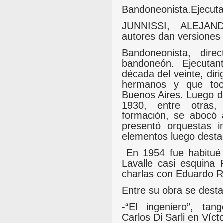
Bandoneonista.
Ejecuta
JUNNISSI, ALEJ
autores dan versiones
Bandoneonista, dire
bandoneón. Ejecutan
década del veinte, dir
hermanos y que toc
Buenos Aires. Luego de
1930, entre otras,
formación, se abocó
presentó orquestas in
elementos luego dest
En 1954 fue habitué 
Lavalle casi esquina
charlas con Eduardo Ro
Entre su obra se desta
-“El ingeniero”, ta
Carlos Di Sarli en Vícto