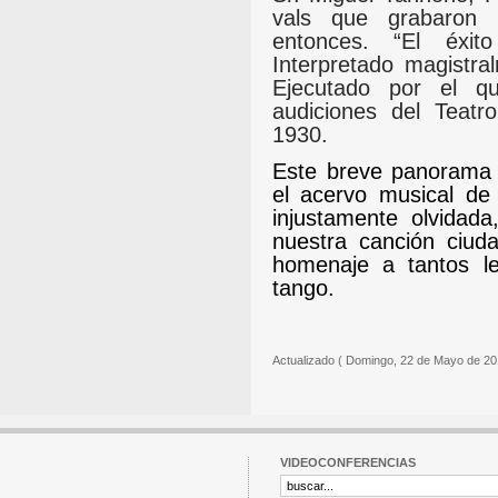
vals que grabaron
entonces. “El éxi
Interpretado magistra
Ejecutado por el qui
audiciones del Teatr
1930.
Este breve panorama d
el acervo musical de 
injustamente olvida
nuestra canción ciuda
homenaje a tantos l
tango.
Actualizado ( Domingo, 22 de Mayo de 20
VIDEOCONFERENCIAS