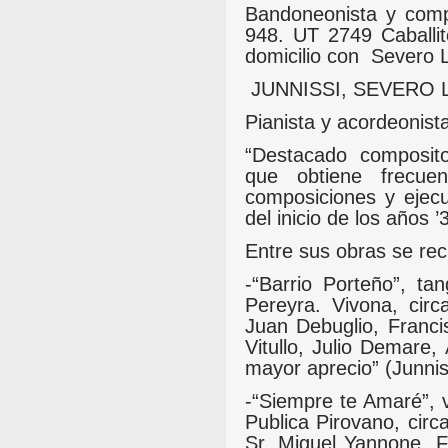
Bandoneonista y comp
948. UT 2749 Caballi
domicilio con Severo 
JUNNISSI, SEVERO L.
Pianista y acordeonist
“Destacado composito
que obtiene frecuen
composiciones y ejecu
del inicio de los años ’
Entre sus obras se re
-“Barrio Porteño”, ta
Pereyra. Vivona, circ
Juan Debuglio, Franc
Vitullo, Julio Demare
mayor aprecio” (Junnis
-“Siempre te Amaré”, v
Publica Pirovano, cir
Sr. Miguel Yannone, F