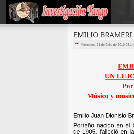
EMILIO BRAMERI
Miércoles, 21 de Julio de 2010 03:1
EMI
UN LUJO
Por
Músico y music
Emilio Juan Dionisio B
Porteño nacido en el 
de 1905, falleció en l