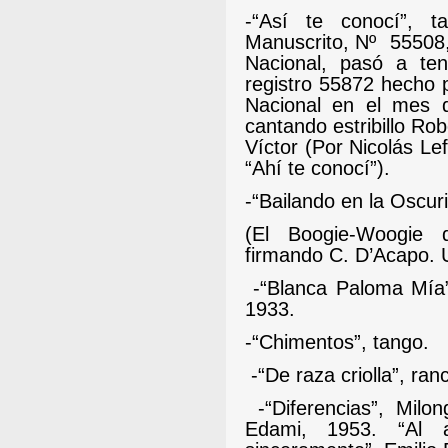
-“Así te conocí”, t
Manuscrito, Nº
55508,
Nacional, pasó a ten
registro 55872 hecho p
Nacional en el mes d
cantando estribillo Ro
Víctor (Por Nicolás Le
“Ahí te conocí”).
-“Bailando en la Oscur
(El Boogie-Woogie 
firmando C. D’Acapo. 
-“Blanca Paloma Mía
1933.
-“Chimentos”, tango.
-“De raza criolla”, ra
-“Diferencias”, Milo
Edami, 1953. “Al a