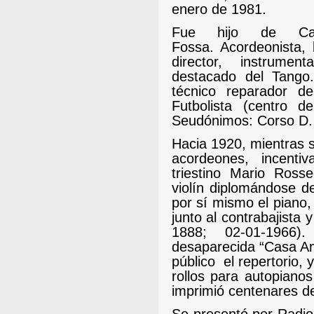
enero de 1981.
Fue hijo de Car
Fossa.
Acordeonista, b
director, instrumen
destacado del Tango.
técnico reparador d
Futbolista (centro d
Seudónimos: Corso D.
Hacia 1920, mientras
acordeones, incenti
triestino Mario Ross
violín diplomándose d
por sí mismo el piano,
junto al contrabajista 
1888; 02-01-1966
desaparecida “Casa Am
público
el repertorio,
rollos para autopianos
imprimió centenares d