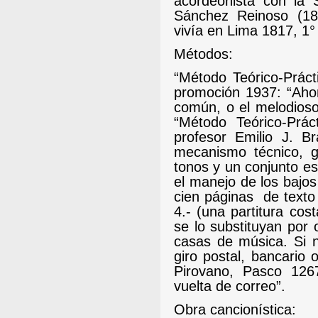
acordeonista con la
Sánchez Reinoso (18
vivía en Lima 1817, 1°
Métodos:
“Método Teórico-Prác
promoción 1937: “Aho
común, o el melodioso
“Método Teórico-Prá
profesor Emilio J. B
mecanismo técnico, gr
tonos y un conjunto es
el manejo de los bajos
cien páginas
de texto
4.- (una partitura co
se lo substituyan por 
casas de música. Si n
giro postal, bancario 
Pirovano, Pasco 1267
vuelta de correo”.
Obra cancionística: