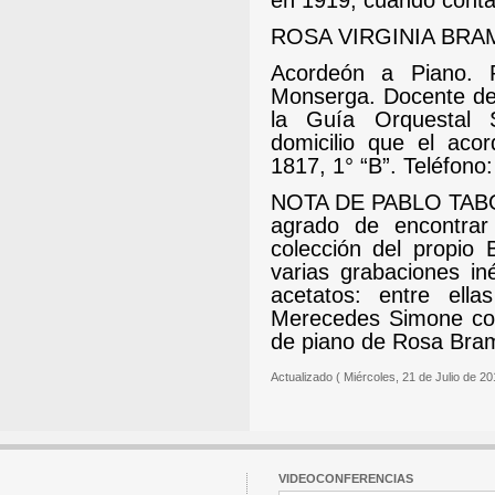
en 1919, cuando conta
ROSA VIRGINIA BRAM
Acordeón a Piano. P
Monserga.
Docente de
la Guía Orquestal
domicilio que el acor
1817, 1° “B”. Teléfono
NOTA DE PABLO TABOA
agrado de encontrar
colección del propio
varias grabaciones iné
acetatos: entre ella
Merecedes Simone con
de piano de Rosa Bram
Actualizado ( Miércoles, 21 de Julio de 20
VIDEOCONFERENCIAS